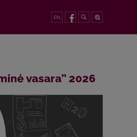
EN
minė vasara” 2026