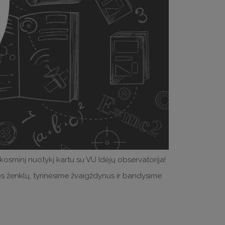
 kosminį nuotykį kartu su VU Idėjų observatorija!
s ženklų, tyrinėsime žvaigždynus ir bandysime