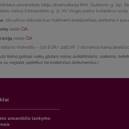
 Vilniaus universiteto Idėjų observatorija (M.K. Čiurlionio g. 29).
siteto rūmus (Universiteto g. 3), VU Vingio parko botanikos sodą,
as
: stovyklos dalyviai bus maitinami priešpiečiais, pietumis ir pav
amą
rasite
ČIA
.
raciją
rasite
ČIA
.
: dalyvio mokestis – 230 EUR/ 115EUR*. Į stovyklos kainą įskaiči
yta kaina galioja vaikų globos namų auklėtiniams, vaikams, neteku
s su negalia, pateikus tai įrodančius dokumentus.)
ktai
inio ansamblio lankymo
imais