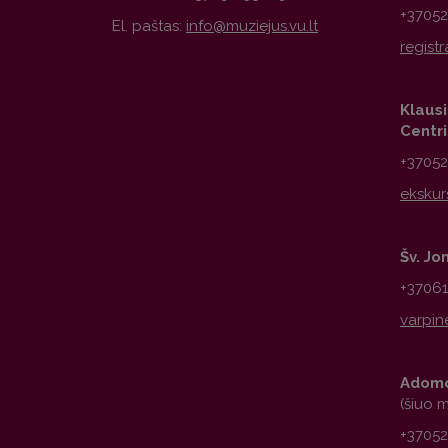
+3705
El. paštas:
Klausi
Centr
+3705
Šv. Jo
+3706
Adomo
(šiuo 
+3705