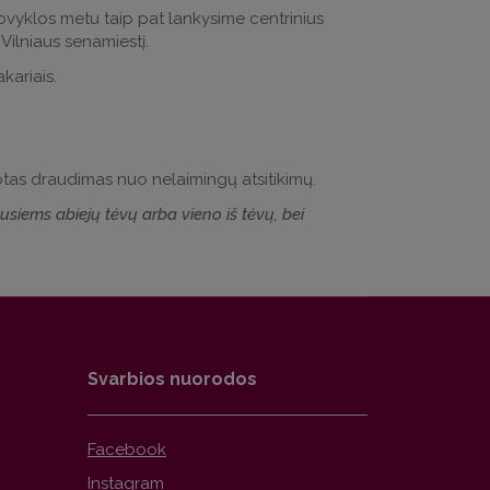
 Stovyklos metu taip pat lankysime centrinius
 Vilniaus senamiestį.
akariais.
uotas draudimas nuo nelaimingų atsitikimų.
siems abiejų tėvų arba vieno iš tėvų, bei
Svarbios nuorodos
Facebook
Instagram