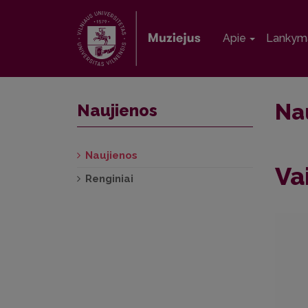
Apie
Lankym
Na
Naujienos
Naujienos
Va
Renginiai