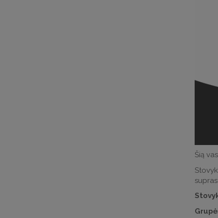
Šią va
Stovyk
suprast
Stovyk
Grupė