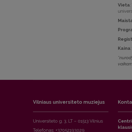
Vieta
:
univer
Maist
Progr
Regist
Kaina
*nurod
vaikam
Vilniaus universiteto muziejus
Konta
Universiteto g. 3, LT – 01513 Vilnius
Centr
klaus
Telefonas: +37052193029