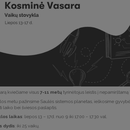
sarą kviečiame visus
7-11 metų
tyrinėtojus leistis į nepamirštamą
los metu pažinsime Saulės sistemos planetas, ieškosime gyvybė
i laiko bei šviesos paslaptis.
los laikas
: liepos 13 – 17d. nuo 9 iki 17.00 – 17.30 val.
s dydis
: iki 25 vaikų.