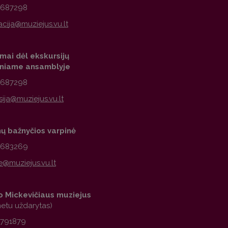
2687298
mai dėl ekskursijų
iniame ansamblyje
2687298
nų bažnyčios varpinė
1683269
 Mickevičiaus muziejus
metu uždarytas)
2791879