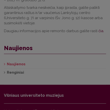
Atsiskaitymo tvarka nesikeičia, kaip įprasta, galite palikti
garantinius raštus ir/ar vaučerius Lankytojų centro
(Universiteto g. 7) ar varpinės (Šv. Jono g. 12) kasose arba
susimokėti vietoje.
Daugiau informacijos apie remonto darbus galite rasti
čia.
Naujienos
Naujienos
Renginiai
Vilniaus universiteto muziejus