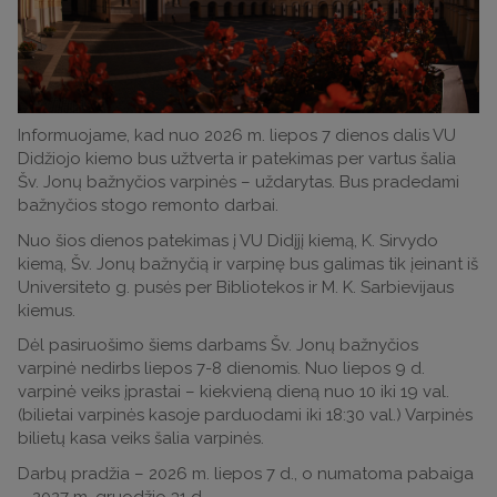
Informuojame, kad nuo 2026 m. liepos 7 dienos dalis VU
Didžiojo kiemo bus užtverta ir patekimas per vartus šalia
Šv. Jonų bažnyčios varpinės – uždarytas. Bus pradedami
bažnyčios stogo remonto darbai.
Nuo šios dienos patekimas į VU Didįjį kiemą, K. Sirvydo
kiemą, Šv. Jonų bažnyčią ir varpinę bus galimas tik įeinant iš
Universiteto g. pusės per Bibliotekos ir M. K. Sarbievijaus
kiemus.
Dėl pasiruošimo šiems darbams Šv. Jonų bažnyčios
varpinė nedirbs liepos 7-8 dienomis. Nuo liepos 9 d.
varpinė veiks įprastai – kiekvieną dieną nuo 10 iki 19 val.
(bilietai varpinės kasoje parduodami iki 18:30 val.) Varpinės
bilietų kasa veiks šalia varpinės.
Darbų pradžia – 2026 m. liepos 7 d., o numatoma pabaiga
– 2027 m. gruodžio 31 d.