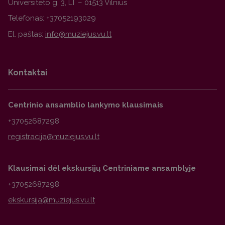
Universiteto g. 3, LT – 01513 Vilnius
Telefonas: +37052193029
El. paštas:
Kontaktai
Centrinio ansamblio lankymo klausimais
+37052687298
Klausimai dėl ekskursijų Centriniame ansamblyje
+37052687298