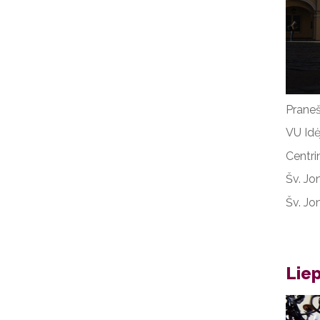
Praneš
VU Idė
Centri
Šv. Jo
Šv. Jo
Liep