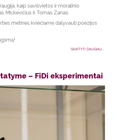
ugija, kaip savišvietos ir moralinio
mas Mickevičius ir Tomas Zanas.
ties metines kviečiame dalyvauti poezijos
augsmą!
SKAITYTI DAUGIAU...
atyme – FiDi eksperimentai