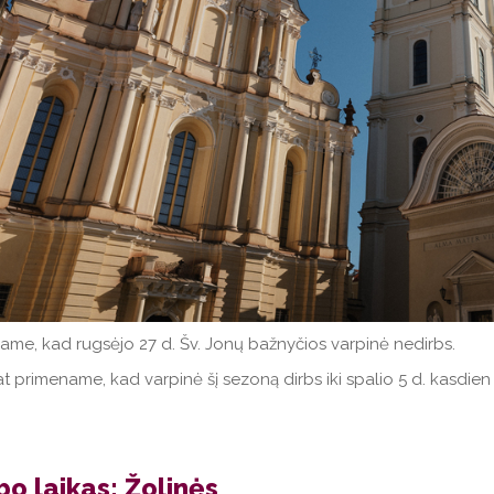
ame, kad rugsėjo 27 d. Šv. Jonų bažnyčios varpinė nedirbs.
t primename, kad varpinė šį sezoną dirbs iki spalio 5 d. kasdien 
o laikas: Žolinės