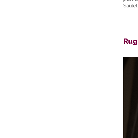
Saulė
Rugs