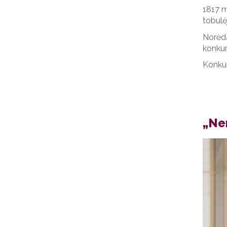
1817 m
tobulė
Norėda
konkur
Konkur
„Ne