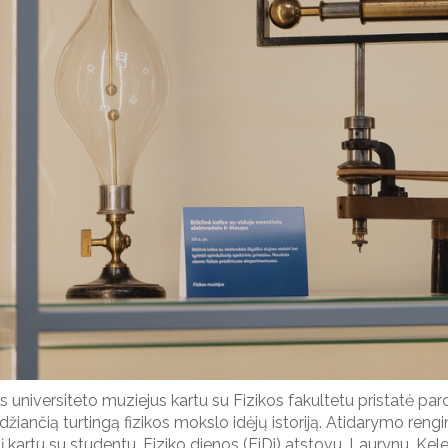
us universiteto muziejus kartu su
Fizikos
fakultetu pristatė 
džiančią turtingą fizikos mokslo idėjų istoriją.
Atidarymo rengi
į kartu su studentu
, Fiziko dienos
(
FiD
i
) atstovu,
Laurynu. Kel