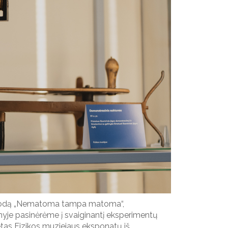
parodą „Nematoma tampa matoma“,
nyje
pasinėrėme į svaiginantį eksperimentų
etas
Fizikos muziejaus eksponatų iš