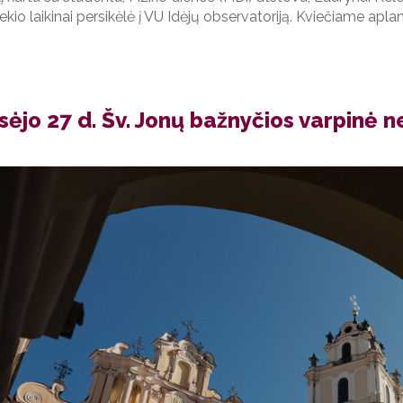
tekio
laikinai persikėlė į VU Idėjų observatoriją. Kviečiame apla
ėjo 27 d. Šv. Jonų bažnyčios varpinė n