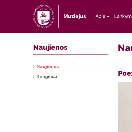
Apie
Lankym
Na
Naujienos
Naujienos
Poez
Renginiai