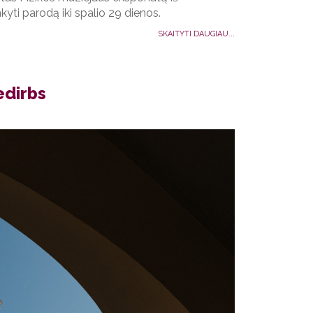
nkyti parodą iki spalio 29 dienos.
SKAITYTI DAUGIAU...
edirbs