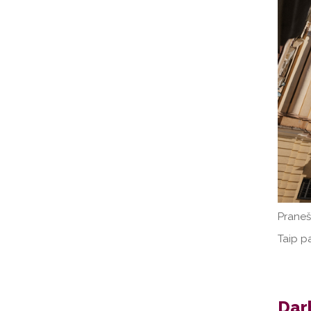
Praneš
Taip pa
Darb