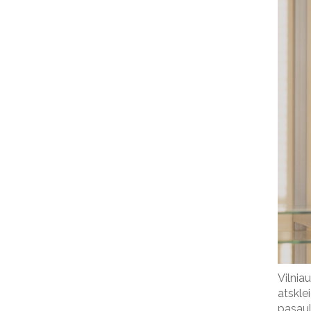
Vilnia
atsklei
pasaul