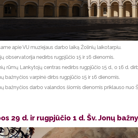
ame apie VU muziejaus darbo laiką Žolinių laikotarpiu.
jų observatorija nedirbs rugpjūčio 15 ir 16 dienomis.
nių rūmų Lankytojų centras nedirbs rugpjūčio 15 d., o 16 d. dirbs
nų bažnyčios varpinė dirbs rugpjūčio 15 ir 16 dienomis.
nų bažnyčios darbo valandos šiomis dienomis priklauso nuo Šv
os 29 d. ir rugpjūčio 1 d. Šv. Jonų baž