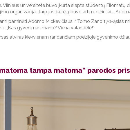
. Vilniaus universitete buvo įkurta slapta studentų Filomatų dra
jimo organizacija. Tarp jos įkūrėjų buvo artimi bičiuliai - Ado
mi paminėti Adomo Mickevičiaus ir Tomo Zano 170-ąsias mir
se „Kas gyvenimas mano? Viena valandėlė!”
sas atviras kiekvienam randančiam poezijoje gyvenimo dži
matoma tampa matoma“ parodos prist