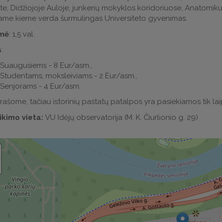
te, Didžiojoje Auloje, junkerių mokyklos koridoriuose, Anatomi
iame kieme verda šurmulingas Universiteto gyvenimas.
mė
: 1,5 val.
a
:
Suaugusiems - 8 Eur/asm.,
Studentams, moksleiviams - 2 Eur/asm.,
Senjorams - 4 Eur/asm.
iprašome, tačiau istorinių pastatų patalpos yra pasiekiamos tik lai
ikimo vieta:
VU Idėjų observatorija (M. K. Čiurlionio g. 29)