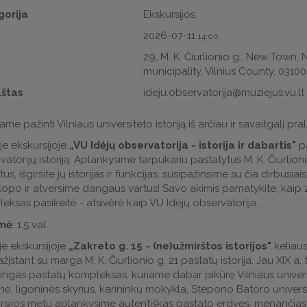
gorija
Ekskursijos
2026-07-11
14:00
a
29, M. K. Čiurlionio g., New Town, N
municipality, Vilnius County, 03100
aštas
ideju.observatorija@muziejus.vu.lt
ame pažinti Vilniaus universiteto istoriją iš arčiau ir savaitgalį 
je ekskursijoje
„VU Idėjų observatorija - istorija ir dabartis"
pa
vatorijų istoriją. Aplankysime tarpukariu pastatytus M. K. Čiurli
us, išgirsite jų istorijas ir funkcijas, susipažinsime su čia dirbusi
kopo ir atversime dangaus vartus! Savo akimis pamatykite, kaip 2
eksas pasikeitė - atsivėrė kaip VU Idėjų observatorija.
mė
: 1,5 val.
je ekskursijoje
„Zakreto g. 15 - (ne)užmirštos istorijos"
keliaus
ažįstant su marga M. K. Čiurlionio g. 21 pastatų istorija. Jau XIX
ingas pastatų kompleksas, kuriame dabar įsikūrę Vilniaus univers
inė, ligoninės skyrius, karininkų mokykla, Stepono Batoro univers
rsijos metu aplankysime autentiškas pastato erdves, menančias ski