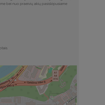
kume bei nuo praeivių akių pasislėpusiame
ptais.