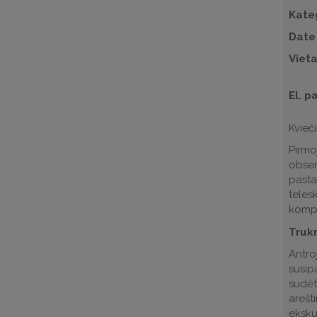
Kate
Date
Viet
El. p
Kvieči
Pirmo
obser
pastat
teles
kompl
Truk
Antro
susip
sudėt
arešt
eksku