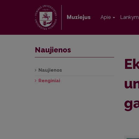
Apie
Lankym
Naujienos
Ek
Naujienos
un
Renginiai
ga