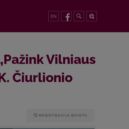
EN
„Pažink Vilniaus
K. Čiurlionio
REGISTRACIJA BAIGTA