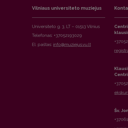
Vilniaus universiteto muziejus
Konta
Universiteto g. 3, LT – 01513 Vilnius
Centr
klaus
Telefonas: +37052193029
+3705
El. paštas:
Klausi
Centr
+3705
Šv. Jo
+3706