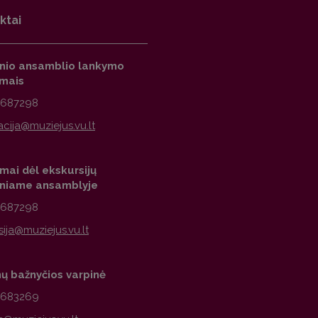
ktai
inio ansamblio lankymo
imais
2687298
mai dėl ekskursijų
iniame ansamblyje
2687298
nų bažnyčios varpinė
1683269