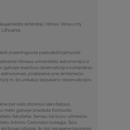
aujamiestis eldership, Vilnius, Vilnius city
, Lithuania
praleisti prasminguose pasivaikščiojimuose!
žinsime Vilniaus universiteto astronomijos ir
onio gatvėje esančius observatorijos komplekso
ais astronomais, prisiliesime prie šimtamečio
023 m. šis unikalus tarpukario observatorijos
ime per kelis istorinius laikotarpius,
 a. to meto gatvėje pradeda formuotis
iteto fakultetai. Seniau čia buvo užmiesčio
iteto Adomo Čartoriskio kolegija. Šios
rtingas istorijas. Iki šiol senajame ligoninės