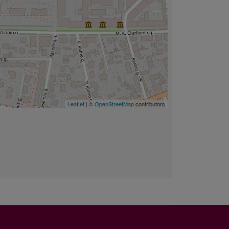
Leaflet
| ©
OpenStreetMap
contributors