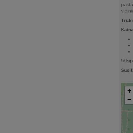
pasta
vidin
Truk
Kain
❗️Ats
Susit
+
−