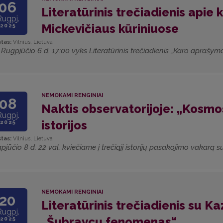
06
Literatūrinis trečiadienis api
Rugpj.
Mickevičiaus kūriniuose
2025
tas:
Vilnius, Lietuva
] Rugpjūčio 6 d. 17:00 vyks Literatūrinis trečiadienis „Karo apraš
NEMOKAMI RENGINIAI
08
Naktis observatorijoje: „Kosm
Rugpj.
istorijos
2025
tas:
Vilnius, Lietuva
pjūčio 8 d. 22 val. kviečiame į trečiąjį istorijų pasakojimo vakarą 
NEMOKAMI RENGINIAI
20
Literatūrinis trečiadienis su K
Rugpj.
„Šubravcų fenomenas“
2025