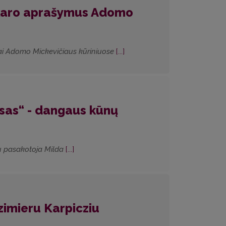
e karo aprašymus Adomo
ymai Adomo Mickevičiaus kūriniuose
[...]
osas“ - dangaus kūnų
su pasakotoja Milda
[...]
azimieru Karpicziu