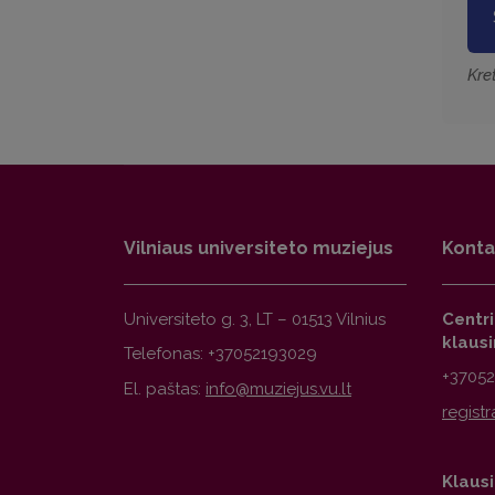
Kre
Vilniaus universiteto muziejus
Konta
Universiteto g. 3, LT – 01513 Vilnius
Centr
klaus
Telefonas: +37052193029
+3705
El. paštas:
Klausi