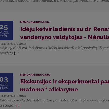
] Kviečiame susitikti Literatūriniame trečiadienyje „Filomatai ir roko
NEMOKAMI RENGINIAI
25
Idėjų ketvirtadienis su dr. Ren
Rugs.
vandenyno valdytojas - Mėnuli
2025
tas:
Vilnius, Lietuva
sėjo 25 d. 18 val. kviečiame į “Idėjų ketvirtadienio” paskaitą “Že
versiteto
[...]
NEMOKAMI RENGINIAI
03
Ekskursijos ir eksperimentai
Spal.
matoma“ atidaryme
2025
tas:
Vilnius, Lietuva
statome parodą „Nematoma tampa matoma“, kurioje eksponuojami pri
ką saugoti
[...]