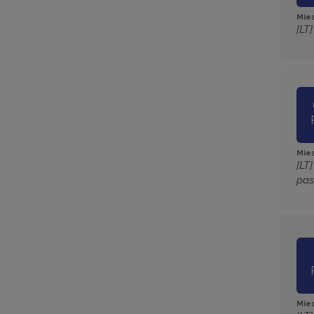
Mies
[LT
Mies
[LT
pas
Mies