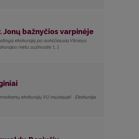
 Jonų bažnyčios varpinėje
ypatingą ekskursiją po aukščiausią Vilniaus
kursijos metu sužinosite:
[...]
iniai
e nemokamų ekskursijų VU muziejuje! Ekskursija