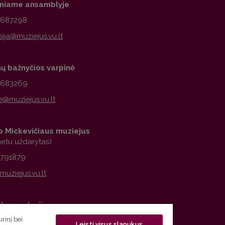
iniame ansamblyje
2687298
nų bažnyčios varpinė
1683269
 Mickevičiaus muziejus
metu uždarytas)
2791879
observatorija
rinį bei
6776979
Leisti visus slapukus