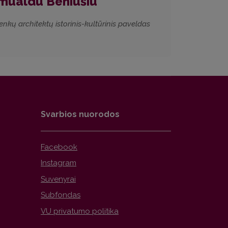
Romualdu Beniušiu
Lenkų architektų istorinis-kultūrinis paveldas
Svarbios nuorodos
Facebook
Instagram
Suvenyrai
Subfondas
VU privatumo politika