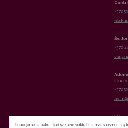
Centr
+3705
Šv. Jo
+3706
Adomo
(šiuo 
+3705
Idėjų 
Naudojame slapukus, kad svetainė veiktų tinkamai, suasmenintų tu
+3706