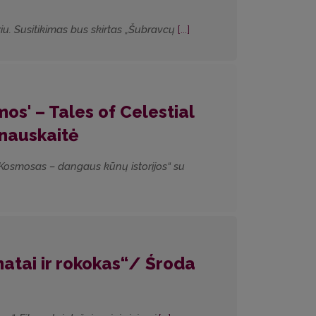
ziu. Susitikimas bus skirtas „Šubravcų
[...]
os' – Tales of Celestial
rnauskaitė
e: Kosmosas – dangaus kūnų istorijos“ su
omatai ir rokokas“/ Środa