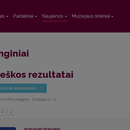
as
Padaliniai
Naujienos
Muziejaus rinkiniai
nginiai
eškos rezultatai
OKAMI RENGINIAI
s in this category
- Puslapis 1 / 3
2
3
NEMOKAMI RENGINIAI