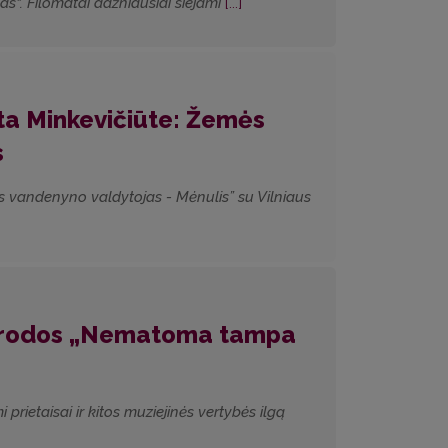
kas“. Filomatai dažniausiai siejami
[...]
ata Minkevičiūte: Žemės
s
mės vandenyno valdytojas - Mėnulis” su Vilniaus
 parodos „Nematoma tampa
etaisai ir kitos muziejinės vertybės ilgą