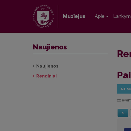
Apie
Lankym
Naujienos
Re
Naujienos
Pai
Renginiai
NEM
22 event
1