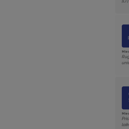
[LT
Mies
Rug
uni
Mies
Pri
lai