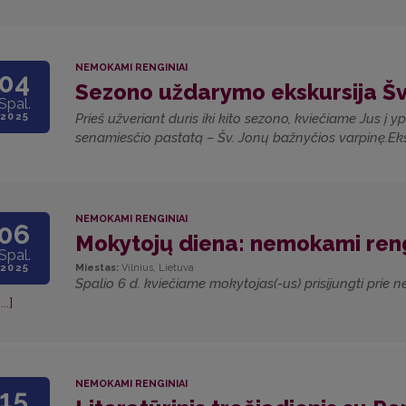
NEMOKAMI RENGINIAI
04
Sezono uždarymo ekskursija Šv.
Spal.
2025
Prieš užveriant duris iki kito sezono, kviečiame Jus į 
senamiesčio pastatą – Šv. Jonų bažnyčios varpinę.Eks
NEMOKAMI RENGINIAI
06
Mokytojų diena: nemokami reng
Spal.
2025
Miestas:
Vilnius, Lietuva
Spalio 6 d. kviečiame mokytojas(-us) prisijungti pri
[...]
NEMOKAMI RENGINIAI
15