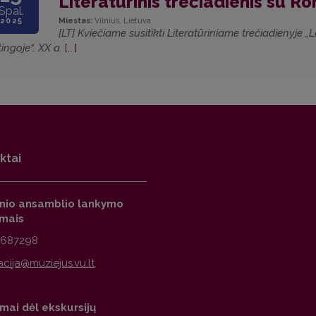
Literatūrinis trečiadienis su 
Spal.
2025
Miestas:
Vilnius, Lietuva
[LT] Kviečiame susitikti Literatūriniame trečiadienyje „
tingoje“. XX a.
[...]
ktai
inio ansamblio lankymo
imais
2687298
mai dėl ekskursijų