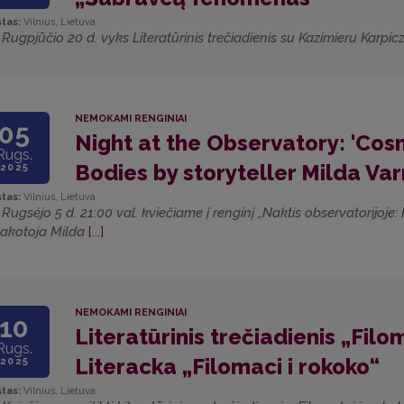
tas:
Vilnius, Lietuva
] Rugpjūčio 20 d. vyks Literatūrinis trečiadienis su Kazimieru Karpic
NEMOKAMI RENGINIAI
05
Night at the Observatory: 'Cosm
Rugs.
Bodies by storyteller Milda Va
2025
tas:
Vilnius, Lietuva
] Rugsėjo 5 d. 21:00 val. kviečiame į renginį „Naktis observatorijoj
akotoja Milda
[...]
NEMOKAMI RENGINIAI
10
Literatūrinis trečiadienis „Fil
Rugs.
Literacka „Filomaci i rokoko“
2025
tas:
Vilnius, Lietuva