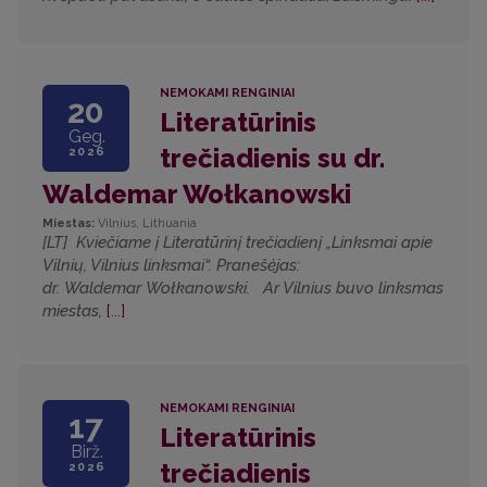
NEMOKAMI RENGINIAI
20
Literatūrinis
Geg.
trečiadienis su dr.
2026
Waldemar Wołkanowski
Miestas:
Vilnius, Lithuania
[LT] Kviečiame į Literatūrinį trečiadienį „Linksmai apie
Vilnių, Vilnius linksmai“. Pranešėjas:
dr. Waldemar Wołkanowski. Ar Vilnius buvo linksmas
miestas,
[...]
NEMOKAMI RENGINIAI
17
Literatūrinis
Birž.
trečiadienis
2026