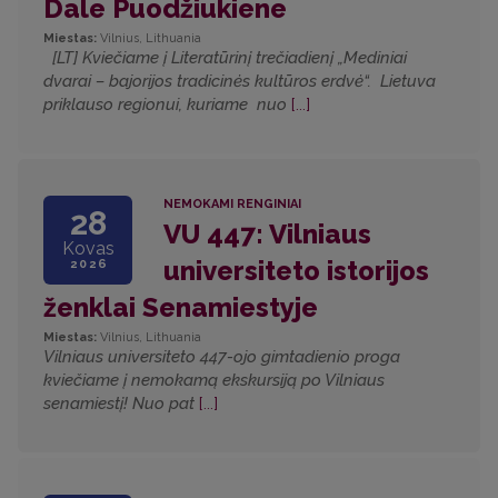
Dale Puodžiukiene
Miestas:
Vilnius, Lithuania
[LT] Kviečiame į Literatūrinį trečiadienį „Mediniai
dvarai – bajorijos tradicinės kultūros erdvė“. Lietuva
priklauso regionui, kuriame nuo
[...]
NEMOKAMI RENGINIAI
28
VU 447: Vilniaus
Kovas
universiteto istorijos
2026
ženklai Senamiestyje
Miestas:
Vilnius, Lithuania
Vilniaus universiteto 447-ojo gimtadienio proga
kviečiame į nemokamą ekskursiją po Vilniaus
senamiestį! Nuo pat
[...]