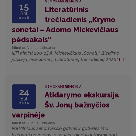
NEMOKAMI RENGINIAI
15
Literatūrinis
Bal.
trečiadienis „Krymo
2026
sonetai – Adomo Mickevičiaus
pėdsakais“
Miestas:
Vilnius, Lithuania
[LT] Minint 200-ąjį A. Mickevičiaus „Sonetų“ išleidimo
jubiliejų, kviečiame į „Literatūrinių trečiadienių 2026“
[...]
NEMOKAMI RENGINIAI
24
Atidarymo ekskursija
Bal.
Šv. Jonų bažnyčios
2026
varpinėje
Miestas:
Vilnius, Lithuania
Kai Vilniaus senamiesčio gatvės ir gatvelės ima
kvėpuoti pavasariu, o saulės spinduliai žaismingai
[...]