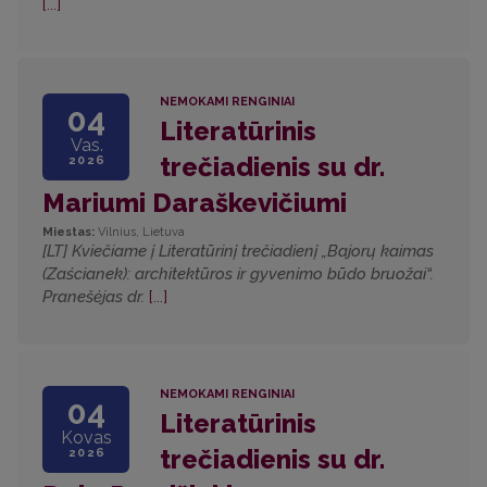
[...]
NEMOKAMI RENGINIAI
04
Literatūrinis
Vas.
trečiadienis su dr.
2026
Mariumi Daraškevičiumi
Miestas:
Vilnius, Lietuva
[LT] Kviečiame į Literatūrinį trečiadienį „Bajorų kaimas
(Zaścianek): architektūros ir gyvenimo būdo bruožai“.
Pranešėjas dr.
[...]
NEMOKAMI RENGINIAI
04
Literatūrinis
Kovas
trečiadienis su dr.
2026