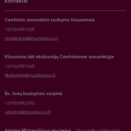
Kontaktai
Centrinio ansamblio lankymo klausimais
+37052687298
Klausimai dėl ekskursijų Centriniame ansamblyje
+37052687298
Šv. Jonų bažnyčios varpinė
+37061683269
Adomo Mickevičiaus muziejus
(šiuo metu uždarytas)