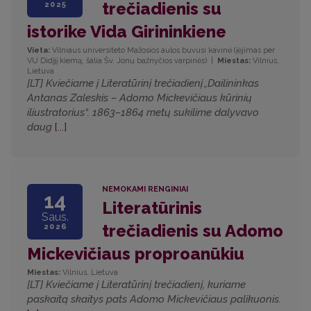
trečiadienis su
2025
istorike Vida Girininkiene
Vieta:
Vilniaus universiteto Mažosios aulos buvusi kavinė (įėjimas per
VU Didįjį kiemą, šalia Šv. Jonų bažnyčios varpinės)
|
Miestas:
Vilnius,
Lietuva
[LT] Kviečiame į Literatūrinį trečiadienį „Dailininkas
Antanas Zaleskis – Adomo Mickevičiaus kūrinių
iliustratorius“. 1863–1864 metų sukilime dalyvavo
daug
[...]
NEMOKAMI RENGINIAI
14
Literatūrinis
Saus.
trečiadienis su Adomo
2026
Mickevičiaus proproanūkiu
Miestas:
Vilnius, Lietuva
[LT] Kviečiame į Literatūrinį trečiadienį, kuriame
paskaitą skaitys pats Adomo Mickevičiaus palikuonis.