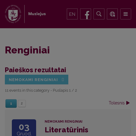
EN
Renginiai
Paieškos rezultatai
NEMOKAMI RENGINIAI
11 events in this category
- Puslapis 1 / 2
Tolesnis
1
2
NEMOKAMI RENGINIAI
03
Literatūrinis
Gruod.