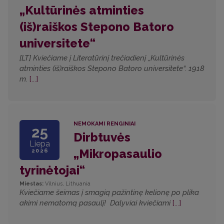
„Kultūrinės atminties
(iš)raiškos Stepono Batoro
universitete“
[LT] Kviečiame į Literatūrinį trečiadienį „Kultūrinės
atminties (iš)raiškos Stepono Batoro universitete“. 1918
m.
[...]
NEMOKAMI RENGINIAI
25
Dirbtuvės
Liepa
„Mikropasaulio
2026
tyrinėtojai“
Miestas:
Vilnius, Lithuania
Kviečiame šeimas į smagią pažintinę kelionę po plika
akimi nematomą pasaulį! Dalyviai kviečiami
[...]