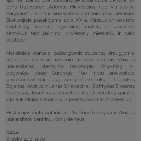
aplinka, bei kūryba. Ekskursijoje aplankoma paroda Šv.
Jonų bažnyčioje „Adomas Mickevičius: nuo Vilniaus iki
Paryžiaus“ ir Vilniaus universiteto centrinių rūmų kiemeliai.
Ekskursijoje pasakojama apie XIX a. Vilniaus universiteto
kontekstą, studentų gyvenimą, mokslą ir laisvalaikį,
santykius tarp jaunimo, profesorių, miestiečių ir caro
valdžios.
Moksliniais darbais, pažangiomis studentų draugijomis,
ryšiais su svarbiais užsienio mokslo centrais Vilniaus
universitetas, klestėjimo laikotarpiu 1814–1823 m.,
pagarsėjo visoje Europoje. Tuo metu universitete
profesoriavo dar daug žymių mokslininkų – Liudvikas
Bojanus, Andrius ir Janas Sniadeckiai, Gotfrydas Ernestas
Grodekas, Joachimas Lelevelis ir kiti. Universitetą garsino
ir jo auklėtiniai, vienas iš jų – poetas Adomas Mickevičius.
Ekskursijos metu aplankoma Šv. Jonų bažnyčia ir Vilniaus
universiteto centrinių rūmų kiemeliai.
Data:
birželio 21 d. 11:00