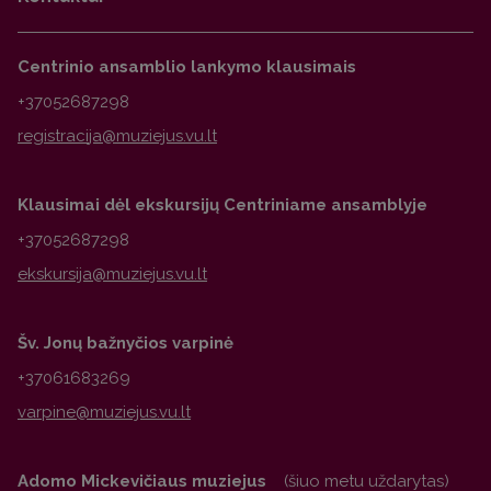
Centrinio ansamblio lankymo klausimais
+37052687298
Klausimai dėl ekskursijų Centriniame ansamblyje
+37052687298
Šv. Jonų bažnyčios varpinė
+37061683269
Adomo Mickevičiaus muziejus
(šiuo metu uždarytas)