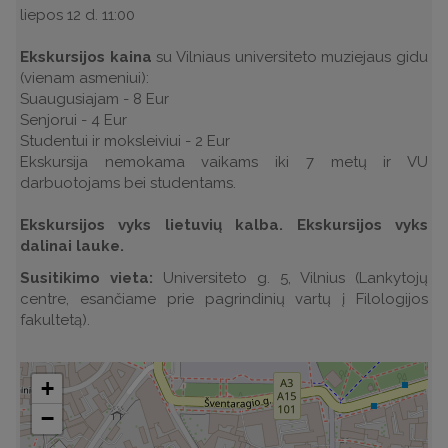
liepos 12 d. 11:00
Ekskursijos kaina
su Vilniaus universiteto muziejaus gidu
(vienam asmeniui):
Suaugusiajam - 8 Eur
Senjorui - 4 Eur
Studentui ir moksleiviui - 2 Eur
Ekskursija nemokama vaikams iki 7 metų ir VU
darbuotojams bei studentams.
Ekskursijos vyks lietuvių kalba. Ekskursijos vyks
dalinai lauke.
Susitikimo vieta:
Universiteto g. 5, Vilnius (Lankytojų
centre, esančiame prie pagrindinių vartų į Filologijos
fakultetą).
+
−