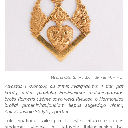
Masonų ložės "Gorliwy Litwin" ženklas, VUM M 49
Atvestas į šventovę su trimis žvaigždėmis ir tiek pat
kardų, aidint plaktukų kaukšėjimui maloningiausias
brolis Romeris užėmė savo vietą Rytuose, o Harmonijos
broliai pirmininkaujančiam liepus sugiedojo himną
Aukščiausiojo Statytojo garbei
.
Toks ypatingų iškilmių metu vykęs ritualo epizodas
randamas vienoje iš Lietuvoje įtakingiausios bei