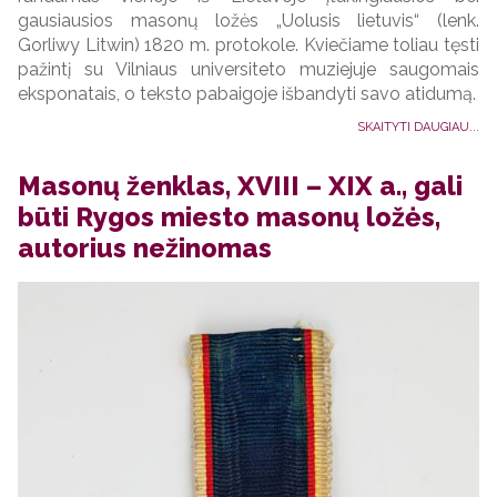
gausiausios masonų ložės „Uolusis lietuvis“ (lenk.
Gorliwy Litwin) 1820 m. protokole. Kviečiame toliau tęsti
pažintį su Vilniaus universiteto muziejuje saugomais
eksponatais, o teksto pabaigoje išbandyti savo atidumą.
SKAITYTI DAUGIAU...
Masonų ženklas, XVIII – XIX a., gali
būti Rygos miesto masonų ložės,
autorius nežinomas