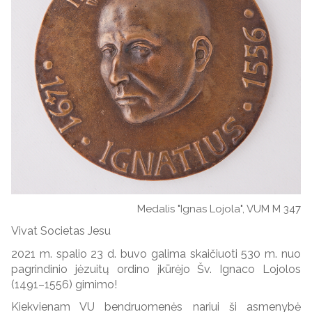
Medalis "Ignas Lojola", VUM M 347
Vivat Societas Jesu
2021 m. spalio 23 d. buvo galima skaičiuoti 530 m. nuo
pagrindinio jėzuitų ordino įkūrėjo Šv. Ignaco Lojolos
(1491–1556) gimimo!
Kiekvienam VU bendruomenės nariui ši asmenybė