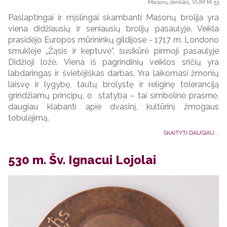
Masonų ženklas, VUM M 53
Paslaptingai ir mįslingai skambanti Masonų brolija yra
viena didžiausių ir seniausių brolijų pasaulyje. Veikla
prasidėjo Europos mūrininkų gildijose - 1717 m. Londono
smuklėje „Žąsis ir keptuvė”, susikūrė pirmoji pasaulyje
Didžioji ložė. Viena iš pagrindinių veiklos sričių yra
labdaringas ir švietėjiškas darbas. Yra laikomasi žmonių
laisvę ir lygybę, tautų brolystę ir religinę toleranciją
grindžiamų principų, o statyba – tai simbolinė prasmė,
daugiau klabanti apie dvasinį, kultūrinį žmogaus
tobulėjimą.
SKAITYTI DAUGIAU...
530 m. Šv. Ignacui Lojolai