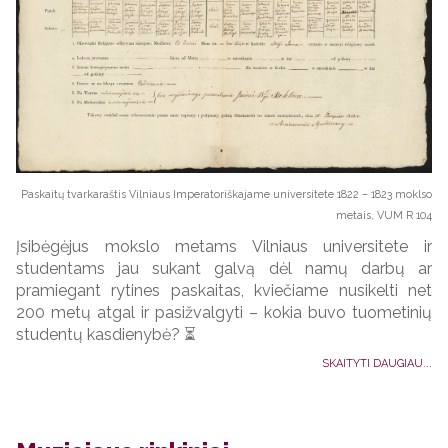
Paskaitų tvarkaraštis Vilniaus Imperatoriškajame universitete 1822 – 1823 moklso
metais, VUM R 104
Įsibėgėjus mokslo metams Vilniaus universitete ir
studentams jau sukant galvą dėl namų darbų ar
pramiegant rytines paskaitas, kviečiame nusikelti net
200 metų atgal ir pasižvalgyti – kokia buvo tuometinių
studentų kasdienybė? ⏳
SKAITYTI DAUGIAU...