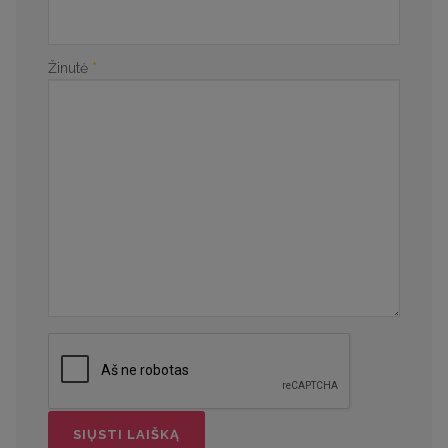
Žinutė
*
SIŲSTI LAIŠKĄ