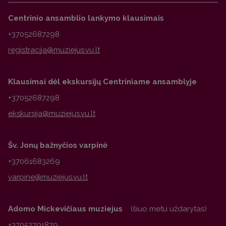
Centrinio ansamblio lankymo klausimais
+37052687298
Klausimai dėl ekskursijų Centriniame ansamblyje
+37052687298
Šv. Jonų bažnyčios varpinė
+37061683269
Adomo Mickevičiaus muziejus
(šiuo metu uždarytas)
+37052791879