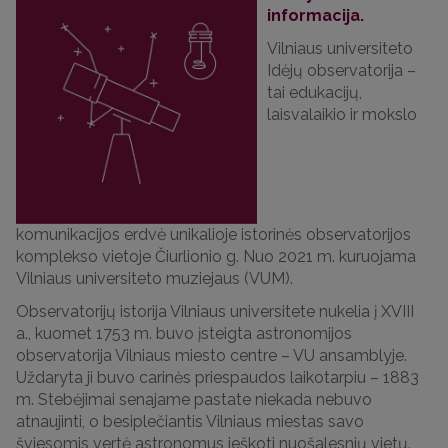
informacija.
Vilniaus universiteto
Idėjų observatorija –
tai edukacijų,
laisvalaikio ir mokslo
komunikacijos erdvė unikalioje istorinės observatorijos
komplekso vietoje Čiurlionio g. Nuo 2021 m. kuruojama
Vilniaus universiteto muziejaus (VUM).
Observatorijų istorija Vilniaus universitete nukelia į XVIII
a., kuomet 1753 m. buvo įsteigta astronomijos
observatorija Vilniaus miesto centre – VU ansamblyje.
Uždaryta ji buvo carinės priespaudos laikotarpiu – 1883
m. Stebėjimai senajame pastate niekada nebuvo
atnaujinti, o besiplečiantis Vilniaus miestas savo
šviesomis vertė astronomus ieškoti nuošalesnių vietų.