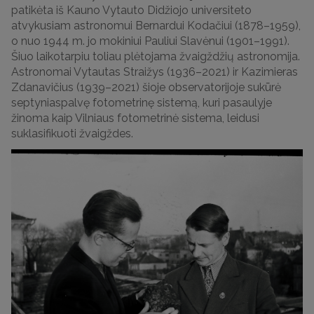
patikėta iš Kauno Vytauto Didžiojo universiteto
atvykusiam astronomui Bernardui Kodačiui (1878–1959),
o nuo 1944 m. jo mokiniui Pauliui Slavėnui (1901–1991).
Šiuo laikotarpiu toliau plėtojama žvaigždžių astronomija.
Astronomai Vytautas Straižys (1936–2021) ir Kazimieras
Zdanavičius (1939–2021) šioje observatorijoje sukūrė
septyniaspalvę fotometrinę sistemą, kuri pasaulyje
žinoma kaip Vilniaus fotometrinė sistema, leidusi
suklasifikuoti žvaigždes.