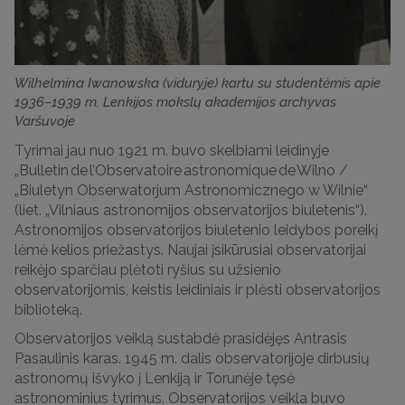
Wilhelmina Iwanowska (viduryje) kartu su studentėmis apie
1936–1939 m. Lenkijos mokslų akademijos archyvas
Varšuvoje
Tyrimai jau nuo 1921 m. buvo skelbiami leidinyje
„Bulletin de l’Observatoire astronomique de Wilno /
„Biuletyn Obserwatorjum Astronomicznego w Wilnie“
(liet. „Vilniaus astronomijos observatorijos biuletenis“).
Astronomijos observatorijos biuletenio leidybos poreikį
lėmė kelios priežastys. Naujai įsikūrusiai observatorijai
reikėjo sparčiau plėtoti ryšius su užsienio
observatorijomis, keistis leidiniais ir plėsti observatorijos
biblioteką.
Observatorijos veiklą sustabdė prasidėjęs Antrasis
Pasaulinis karas. 1945 m. dalis observatorijoje dirbusių
astronomų išvyko į Lenkiją ir Torunėje tęsė
astronominius tyrimus. Observatorijos veikla buvo