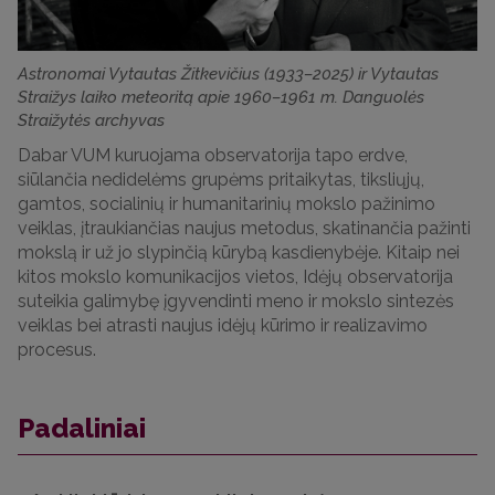
Astronomai Vytautas Žitkevičius (1933–2025) ir Vytautas
Straižys laiko meteoritą apie 1960–1961 m. Danguolės
Straižytės archyvas
Dabar VUM kuruojama observatorija tapo erdve,
siūlančia nedidelėms grupėms pritaikytas, tiksliųjų,
gamtos, socialinių ir humanitarinių mokslo pažinimo
veiklas, įtraukiančias naujus metodus, skatinančia pažinti
mokslą ir už jo slypinčią kūrybą kasdienybėje. Kitaip nei
kitos mokslo komunikacijos vietos, Idėjų observatorija
suteikia galimybę įgyvendinti meno ir mokslo sintezės
veiklas bei atrasti naujus idėjų kūrimo ir realizavimo
procesus.
Padaliniai