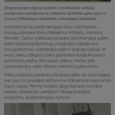
Observatorijos didysis bokštas, meridianinio skritulio
paviljonas ir paviljonas su vakariniu bokšteliu apie 1930 m.
Torunės Mikalojaus Koperniko universiteto biblioteka
Astronomai čia vykdė dangaus kūnų mechanikos,
mažųjų dangaus kūnų stebėjimus: kometų, meteorų,
Mėnulio. Tačiau ryškiausią pėdsaką astronomijoje paliko
atlikti sistemingi kintamųjų žvaigždžių stebėjimai ir
fotografavimas, statistiniai judėjimo erdvėje tyrimai. Iki
mūsų dienų išlikusios stiklo plokštelės liudija kruopštų
astronomų darbą. Pirmaisiais veiklos metais prie
observatorijos veikė Vilniaus meteorologinė stotis.
Vieną ryškiausių pėdsakų istorijoje paliko čia savo karjerą
nuo 1927 m. pradėjusi astronomė Wilhelmina Iwanowska
(1905–1999). Pirmoji moteris, apgynusi astronomijos
mokslų disertaciją Lenkijoje ir Vilniuje pradėjusi
žvaigždžių spektroskopijos tyrimus.