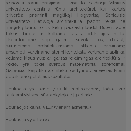
sienos ir siauri praėjimai – visa tai būdinga Vilniaus
universiteto centinių rūmų architektūrai, kuri kartais
priverčia prisiminti magiškąjį Hogvartsą. Seniausio
universiteto Lietuvoje architektūrai pažinti reikia ne
magiškų burtų, o tik kelių paprastų būdų! Būtent apie
tokius būdus ir kalbame visos edukacijos metu,
akcentuojame kaip galime suvokti tokį didžiulį,
skirtingiems architektūriniams stiliams priskiriamą
ansamblį. Įvardiname istorinį kontekstą, vertiname aplinką,
keliame klausimus: ar garsas reikšmingas architektūrai ir
kodėl yra tokie svarbūs matematiniai sprendimai.
Galiausiai, kaip tikri architektūros tyrinėtojai vienas kitam
pateikiame galutinius rezultatus.
Edukacija yra skirta 7-10 kl. moksleiviams, tačiau yra
laukiami visi smalsūs lankytojai ir jų artimieji.
Edukacijos kaina: 5 Eur (vienam asmeniui)
Edukacija vyks lauke.