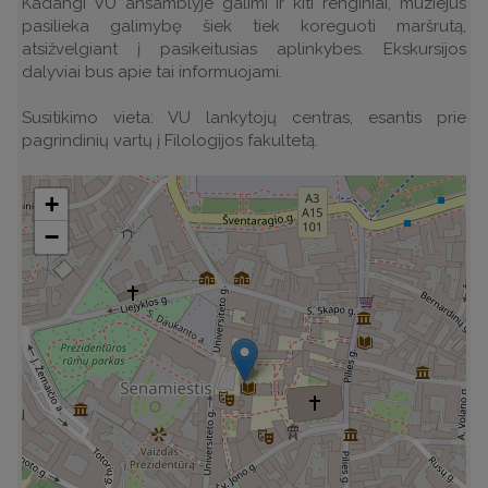
Kadangi VU ansamblyje galimi ir kiti renginiai, muziejus
pasilieka galimybę šiek tiek koreguoti maršrutą,
atsižvelgiant į pasikeitusias aplinkybes. Ekskursijos
dalyviai bus apie tai informuojami.
Susitikimo vieta: VU lankytojų centras, esantis prie
pagrindinių vartų į Filologijos fakultetą.
+
−