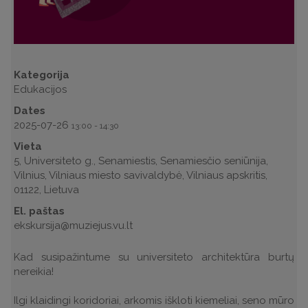
Kategorija
Edukacijos
Dates
2025-07-26
13:00
-
14:30
Vieta
5, Universiteto g., Senamiestis, Senamiesčio seniūnija,
Vilnius, Vilniaus miesto savivaldybė, Vilniaus apskritis,
01122, Lietuva
El. paštas
ekskursija@muziejus.vu.lt
Kad susipažintume su universiteto architektūra burtų
nereikia!
Ilgi klaidingi koridoriai, arkomis iškloti kiemeliai, seno mūro