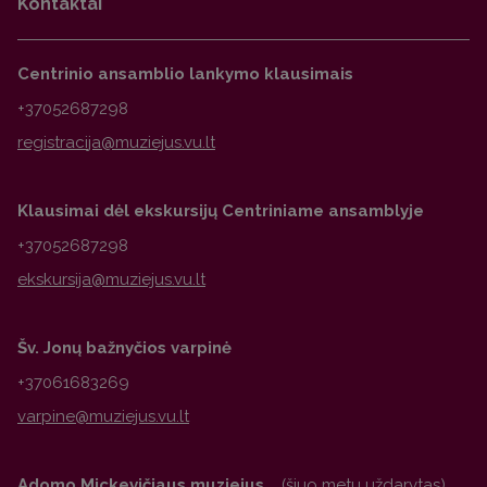
Kontaktai
Centrinio ansamblio lankymo klausimais
+37052687298
Klausimai dėl ekskursijų Centriniame ansamblyje
+37052687298
Šv. Jonų bažnyčios varpinė
+37061683269
Adomo Mickevičiaus muziejus
(šiuo metu uždarytas)