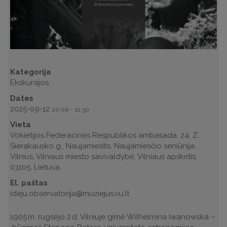
Kategorija
Ekskursijos
Dates
2025-09-12
20:00
-
21:30
Vieta
Vokietijos Federacinės Respublikos ambasada, 24, Z.
Sierakausko g., Naujamiestis, Naujamiesčio seniūnija,
Vilnius, Vilniaus miesto savivaldybė, Vilniaus apskritis,
03105, Lietuva
El. paštas
ideju.observatorija@muziejus.vu.lt
1905 m. rugsėjo 2 d. Vilniuje gimė Wilhelmina Iwanowska –