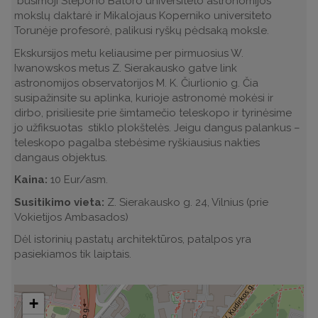
būsimoji Stepono Batoro universiteto astronomijos
mokslų daktarė ir Mikalojaus Koperniko universiteto
Torunėje profesorė, palikusi ryškų pėdsaką moksle.
Ekskursijos metu keliausime per pirmuosius W.
Iwanowskos metus Z. Sierakausko gatve link
astronomijos observatorijos M. K. Čiurlionio g. Čia
susipažinsite su aplinka, kurioje astronomė mokėsi ir
dirbo, prisiliesite prie šimtamečio teleskopo ir tyrinėsime
jo užfiksuotas stiklo plokštelės. Jeigu dangus palankus –
teleskopo pagalba stebėsime ryškiausius nakties
dangaus objektus.
Kaina:
10 Eur/asm.
Susitikimo vieta:
Z. Sierakausko g. 24, Vilnius (prie
Vokietijos Ambasados)
Dėl istorinių pastatų architektūros, patalpos yra
pasiekiamos tik laiptais.
+