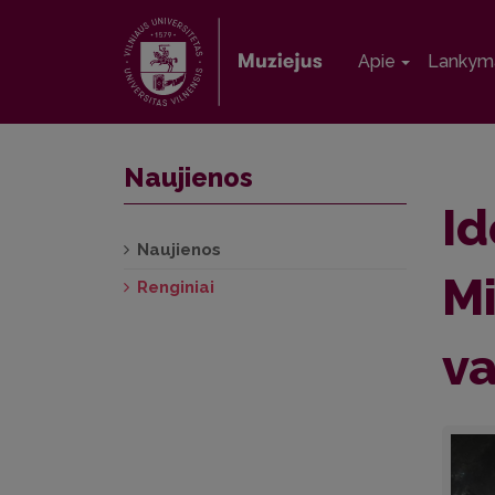
Apie
Lankym
Naujienos
Id
Naujienos
Mi
Renginiai
va