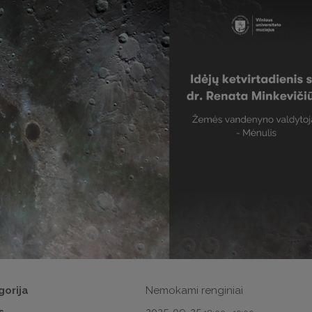
gorija
Nemokami renginiai
s
2025-09-25