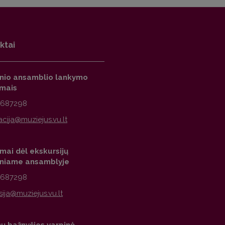
ktai
inio ansamblio lankymo
imais
2687298
mai dėl ekskursijų
iniame ansamblyje
2687298
nų bažnyčios varpinė