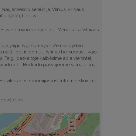
, Naujamiesčio seniūnija, Vilnius, Vilniaus
tis, 03100, Lietuva
mės vandenyno valdytojas - Mėnulis” su Vilniaus
oje, jeigu lygintume jo ir Žemės dydžių
naktį, bet ir įdomu jį tyrinėti bei suprasti, kaip
ą. Taigi, paskaitoje kalbėsime apie vienintelį
rado ir t.t. Bei kartu pasvajosime vieną dieną
s fizikos ir astronomijos instituto mokslininkė.
bokšteliais.