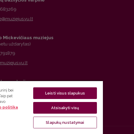
1683269
 Mickevičiaus muziejus
metu uždarytas)
2791879
observatorija
rinį bei
6776979
Leisti visus slapukus
Taip pat
savo
 politika
Atsisakyti visų
Slapukų nustatymai