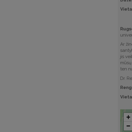
Viet
Rugsė
unive
Ar ži
santyk
jis v
mūsų 
ten n
Dr. R
Reng
Vieta
+
−