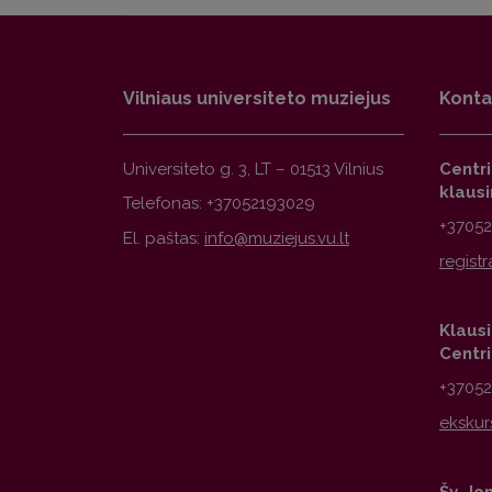
Vilniaus universiteto muziejus
Konta
Universiteto g. 3, LT – 01513 Vilnius
Centr
klaus
Telefonas: +37052193029
+3705
El. paštas:
Klausi
Centr
+3705
Šv. Jo