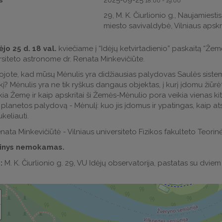
18:00
-
19:00
a
29, M. K. Čiurlionio g., Naujamiestis
miesto savivaldybė, Vilniaus apskri
jo 25 d. 18 val.
kviečiame į “Idėjų ketvirtadienio” paskaitą “Že
rsiteto astronome dr. Renata Minkevičiūte.
nojote, kad mūsų Mėnulis yra didžiausias palydovas Saulės sistem
į? Mėnulis yra ne tik ryškus dangaus objektas, į kurį įdomu žiūrėti 
eikia Žemę ir kaip apskritai ši Žemės-Mėnulio pora veikia vienas kit
planetos palydovą - Mėnulį: kuo jis įdomus ir ypatingas, kaip atsi
ukeliauti.
enata Minkevičiūtė - Vilniaus universiteto Fizikos fakulteto Teorinė
inys nemokamas.
:
M. K. Čiurlionio g. 29, VU Idėjų observatorija, pastatas su dviem 