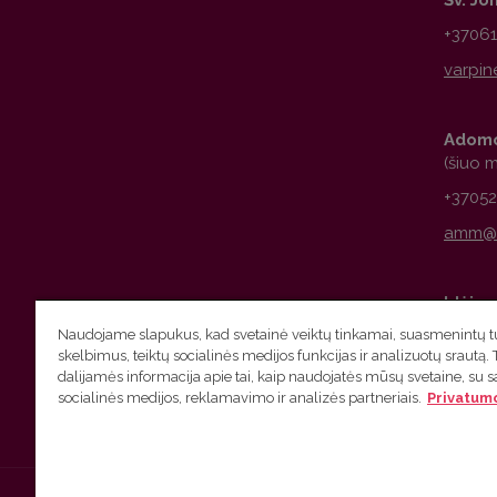
+3706
Adomo
(šiuo 
+3705
Idėjų 
Naudojame slapukus, kad svetainė veiktų tinkamai, suasmenintų tu
+3706
skelbimus, teiktų socialinės medijos funkcijas ir analizuotų srautą. 
dalijamės informacija apie tai, kaip naudojatės mūsų svetaine, su 
socialinės medijos, reklamavimo ir analizės partneriais.
Privatumo