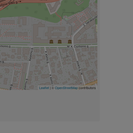
Leaflet
| ©
OpenStreetMap
contributors