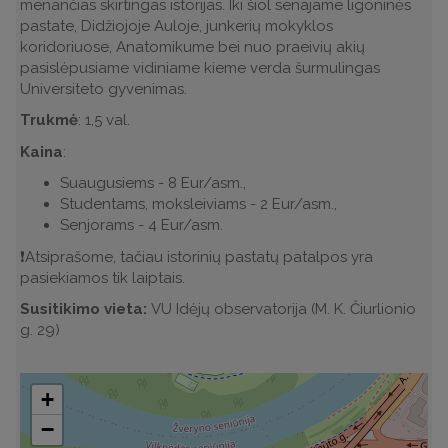
menančias skirtingas istorijas. Iki šiol senajame ligoninės
pastate, Didžiojoje Auloje, junkerių mokyklos
koridoriuose, Anatomikume bei nuo praeivių akių
pasislėpusiame vidiniame kieme verda šurmulingas
Universiteto gyvenimas.
Trukmė
: 1,5 val.
Kaina
:
Suaugusiems - 8 Eur/asm.,
Studentams, moksleiviams - 2 Eur/asm.,
Senjorams - 4 Eur/asm.
❗️Atsiprašome, tačiau istorinių pastatų patalpos yra
pasiekiamos tik laiptais.
Susitikimo vieta:
VU Idėjų observatorija (M. K. Čiurlionio
g. 29)
+
−