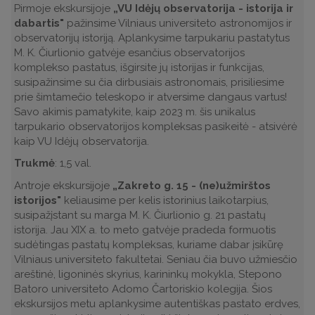
Pirmoje ekskursijoje
„VU Idėjų observatorija - istorija ir
dabartis"
pažinsime Vilniaus universiteto astronomijos ir
observatorijų istoriją. Aplankysime tarpukariu pastatytus
M. K. Čiurlionio gatvėje esančius observatorijos
komplekso pastatus, išgirsite jų istorijas ir funkcijas,
susipažinsime su čia dirbusiais astronomais, prisiliesime
prie šimtamečio teleskopo ir atversime dangaus vartus!
Savo akimis pamatykite, kaip 2023 m. šis unikalus
tarpukario observatorijos kompleksas pasikeitė - atsivėrė
kaip VU Idėjų observatorija.
Trukmė
: 1,5 val.
Antroje ekskursijoje
„Zakreto g. 15 - (ne)užmirštos
istorijos"
keliausime per kelis istorinius laikotarpius,
susipažįstant su marga M. K. Čiurlionio g. 21 pastatų
istorija. Jau XIX a. to meto gatvėje pradeda formuotis
sudėtingas pastatų kompleksas, kuriame dabar įsikūrę
Vilniaus universiteto fakultetai. Seniau čia buvo užmiesčio
areštinė, ligoninės skyrius, karininkų mokykla, Stepono
Batoro universiteto Adomo Čartoriskio kolegija. Šios
ekskursijos metu aplankysime autentiškas pastato erdves,