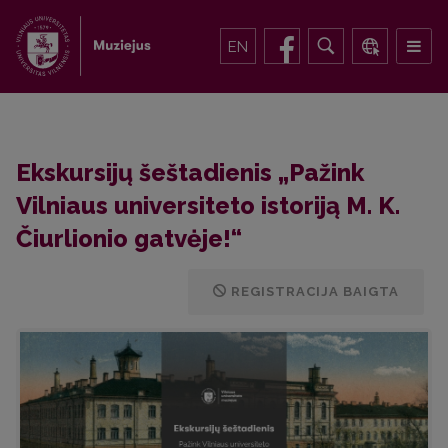
EN
Ekskursijų šeštadienis „Pažink
Vilniaus universiteto istoriją M. K.
Čiurlionio gatvėje!“
REGISTRACIJA BAIGTA