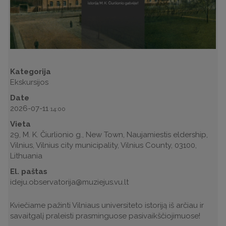
Kategorija
Ekskursijos
Date
2026-07-11
14:00
Vieta
29, M. K. Čiurlionio g., New Town, Naujamiestis eldership,
Vilnius, Vilnius city municipality, Vilnius County, 03100,
Lithuania
El. paštas
ideju.observatorija@muziejus.vu.lt
Kviečiame pažinti Vilniaus universiteto istoriją iš arčiau ir
savaitgalį praleisti prasminguose pasivaikščiojimuose!