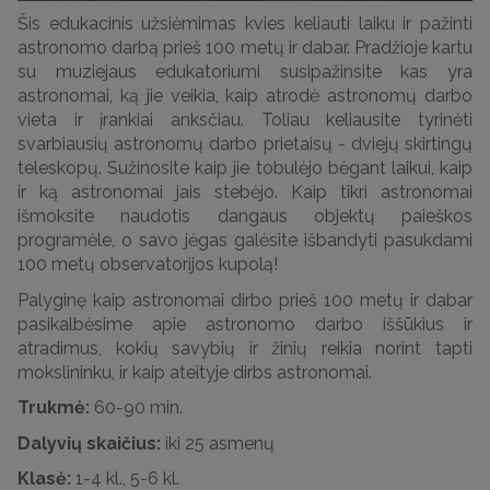
Šis edukacinis užsiėmimas kvies keliauti laiku ir pažinti
astronomo darbą prieš 100 metų ir dabar. Pradžioje kartu
su muziejaus edukatoriumi susipažinsite kas yra
astronomai, ką jie veikia, kaip atrodė astronomų darbo
vieta ir įrankiai anksčiau. Toliau keliausite tyrinėti
svarbiausių astronomų darbo prietaisų - dviejų skirtingų
teleskopų. Sužinosite kaip jie tobulėjo bėgant laikui, kaip
ir ką astronomai jais stebėjo. Kaip tikri astronomai
išmoksite naudotis dangaus objektų paieškos
programėle, o savo jėgas galėsite išbandyti pasukdami
100 metų observatorijos kupolą!
Palyginę kaip astronomai dirbo prieš 100 metų ir dabar
pasikalbėsime apie astronomo darbo iššūkius ir
atradimus, kokių savybių ir žinių reikia norint tapti
mokslininku, ir kaip ateityje dirbs astronomai.
Trukmė:
60-90 min.
Dalyvių skaičius:
iki 25 asmenų
Klasė:
1-4 kl., 5-6 kl.