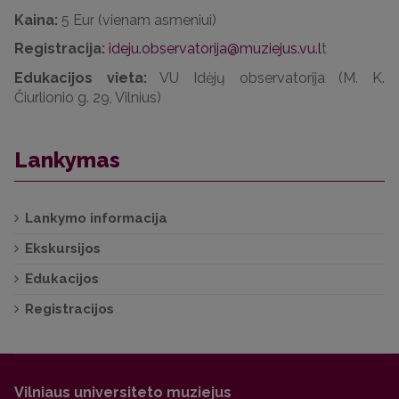
Kaina:
5 Eur (vienam asmeniui)
Registracija:
ideju.observatorija@muziejus.vu
.l
t
Edukacijos vieta:
VU Idėjų observatorija (M. K.
Čiurlionio g. 29, Vilnius)
Lankymas
Lankymo informacija
Ekskursijos
Edukacijos
Registracijos
Vilniaus universiteto muziejus