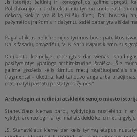
„Iš istorijos šaltinių ir ikonografijos galime spręsti,
Polichromijos ir architektūrinių tyrimų metu rasti duome
dekorą, kiek jo yra išlikę iki šių dienų. Dalį buvusių l
pažymėtos įraižomis ir dažymu, todėl dabar yra aiškiai m
Pagal atliktus polichromijos tyrimus buvo pateiktos išva
Dalis fasadų, pavyzdžiui, M. K. Sarbievijaus kiemo, susigrą
Daukanto kiemelyje atidengtas dar vienas įspūdingas 
pasižymintys ypatinga architektūrine išraiška. „Šie mūro 
galime grožėtis kelis šimtus metų skaičiuojančiais si
fragmentai – tikėtina, kad tai buvo anga arba praėjimas. 
mat matyti pastatų pristatymo žymės.“
Archeologiniai radiniai atskleidė senojo miesto istorij
Stanevičiaus kiemas darbų vykdytojus nustebino ir arche
vykdyti archeologiniai tyrimai atskleidė kelių metrų gylyje e
„S. Stanevičiaus kieme per kelis tyrimų etapus nustatyt
grindiniu. Įdomu tai, kad grindinys – daug žemesnis nei ši