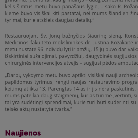
kelis šimtus metų buvo panašaus lygio, – sako R. Rožansk
kieme buvo visiškai kiti pastatai, nei mums šiandien žin
tyrimai, kurie atskleis daugiau detalių.“
Restauruojant Šv. Jonų bažnyčios šiaurinę sieną, Kon
Medicinos fakulteto mokslininkės dr. Justina Kozakaitė i
metu nustatė 96 individų lytį ir amžių, 15 jų buvo dar vaikai
išskirtiniai sužalojimai, pavyzdžiui, daugybinės sugijusi
chirurginės intervencijos atvejis – sugijusi pėdos amputacij
„Darbų vykdymo metu buvo aptikti visiškai nauji archeolog
papildomus tyrimus, rengti naujas restauravimo program
keitimų atlikta 13. Parengtas 14-as ir jis nėra paskutinis,
mums pateikia daug staigmenų, kurias turime įvertinti, su
tai yra sudėtingi sprendimai, kurie turi būti suderinti s
teisės aktų nustatyta tvarka.“
Naujienos