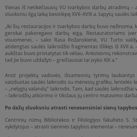
Vienas iš netikėčiausių VU tvarkybos darbų atradimų – an
sluoksniu ilgą laiką besislėpę XVII–XVIII a. tapytų saulės l
„Iki šių restauracijos ir tvarkybos darbų buvo nežinoma, ka
gerokai pakoregavo darbų eigą. Restauratoriams įver
visuomenei, – sako Rasa Rožanskienė, VU Turto vald
atidengtas saulės laikrodžio fragmentas išlikęs iš XVII a. – 
aukštas buvo pristatytas tik vėliau. Ankstesnių rekonstr
tad jie buvo uždažyti – greičiausiai tai įvyko XIX a.“
Anot projektų vadovės, išsamesnių tyrimų laukiantys s
vaizduotas saulės laikrodis su mėnesių grafiku, lentelės 
– „nelygių valandų“ laikrodis. Tam, kad saulės laikrodžiai
– laikrodžių atkūrimo ir tikslaus jų centro matavimo darba
Po dažų sluoksniu atrasti renesansiniai sienų tapybo
Centrinių rūmų Bibliotekos ir Filologijos fakulteto S.
vykdytojus – atrasti sieninės tapybos elementai – renesan