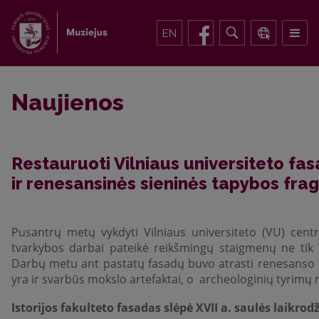
EN
Naujienos
Restauruoti Vilniaus universiteto fasa
ir renesansinės sieninės tapybos fra
Pusantrų metų vykdyti Vilniaus universiteto (VU) centri
tvarkybos darbai pateikė reikšmingų staigmenų ne tik 
Darbų metu ant pastatų fasadų buvo atrasti renesanso la
yra ir svarbūs mokslo artefaktai, o archeologinių tyrimų m
Istorijos fakulteto fasadas slėpė XVII a. saulės laikrod