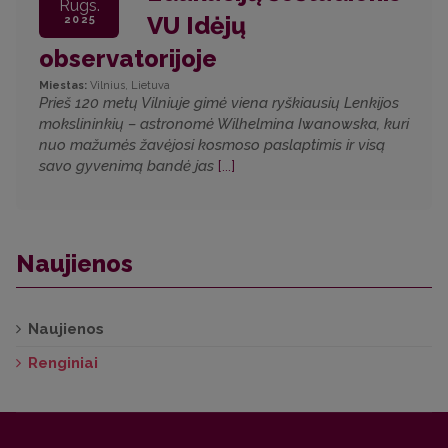
Rugs.
VU Idėjų
2025
observatorijoje
Miestas:
Vilnius, Lietuva
Prieš 120 metų Vilniuje gimė viena ryškiausių Lenkijos
mokslininkių – astronomė Wilhelmina Iwanowska, kuri
nuo mažumės žavėjosi kosmoso paslaptimis ir visą
savo gyvenimą bandė jas
[...]
Naujienos
Naujienos
Renginiai