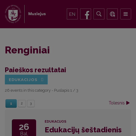
EN
Renginiai
Paieškos rezultatai
EDUKACIJOS
26 events in this category
- Puslapis 1 / 3
Tolesnis
1
2
3
EDUKACIJOS
26
Edukacijų šeštadienis
Bal.