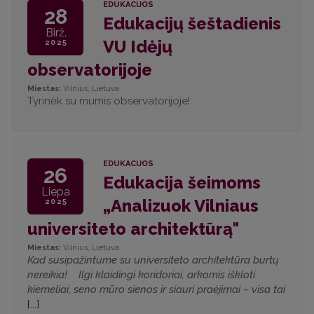
EDUKACIJOS
28
Edukacijų šeštadienis
Birž.
VU Idėjų
2025
observatorijoje
Miestas:
Vilnius, Lietuva
Tyrinėk su mumis observatorijoje!
EDUKACIJOS
26
Edukacija šeimoms
Liepa
„Analizuok Vilniaus
2025
universiteto architektūrą"
Miestas:
Vilnius, Lietuva
Kad susipažintume su universiteto architektūra burtų
nereikia! Ilgi klaidingi koridoriai, arkomis iškloti
kiemeliai, seno mūro sienos ir siauri praėjimai – visa tai
[...]