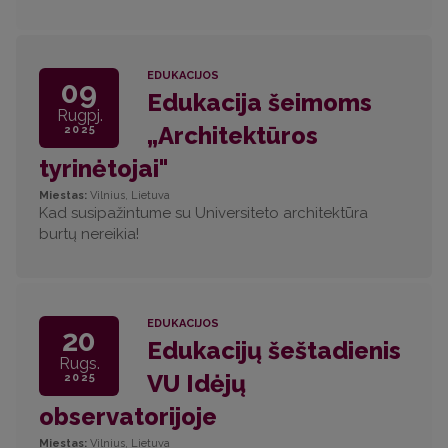
EDUKACIJOS
09
Edukacija šeimoms
Rugpj.
„Architektūros
2025
tyrinėtojai"
Miestas:
Vilnius, Lietuva
Kad susipažintume su Universiteto architektūra
burtų nereikia!
EDUKACIJOS
20
Edukacijų šeštadienis
Rugs.
VU Idėjų
2025
observatorijoje
Miestas:
Vilnius, Lietuva