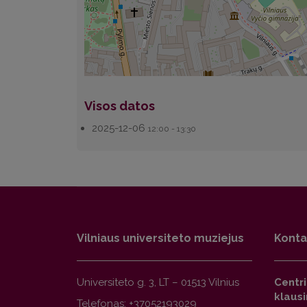
Visos datos
2025-12-06
12:00 - 13:30
Vilniaus universiteto muziejus
Konta
Universiteto g. 3, LT – 01513 Vilnius
Centr
klaus
Telefonas: +37052193029