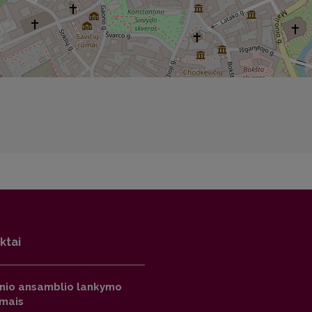
ktai
inio ansamblio lankymo
imais