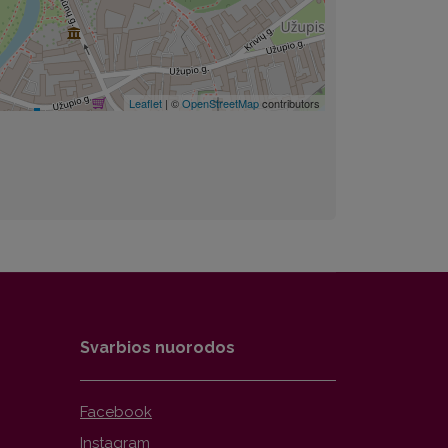
Leaflet
| ©
OpenStreetMap
contributors
Svarbios nuorodos
Facebook
Instagram