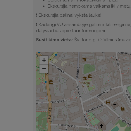
Ekskursija nemokama vaikams iki 7 met
❗️ Ekskursija dalinai vyksta lauke!
❗️ Kadangi VU ansamblyje galimi ir kiti renginia
dalyviai bus apie tai informuojami.
Susitikimo vieta:
Šv. Jono g. 12, Vilnius (muzie
+
−