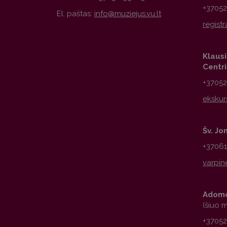
+3705
El. paštas:
Klausi
Centr
+3705
Šv. Jo
+3706
Adomo
(šiuo 
+3705