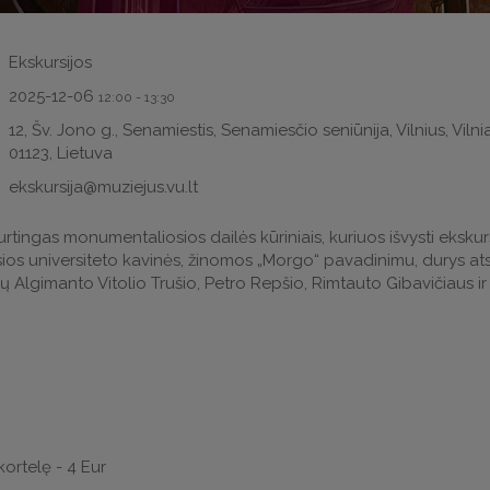
Ekskursijos
2025-12-06
12:00
-
13:30
12, Šv. Jono g., Senamiestis, Senamiesčio seniūnija, Vilnius, Viln
01123, Lietuva
ekskursija@muziejus.vu.lt
turtingas monumentaliosios dailės kūriniais, kuriuos išvysti ekskurs
ios universiteto kavinės, žinomos „Morgo“ pavadinimu, durys ats
lgimanto Vitolio Trušio, Petro Repšio, Rimtauto Gibavičiaus ir k
ortelę - 4 Eur