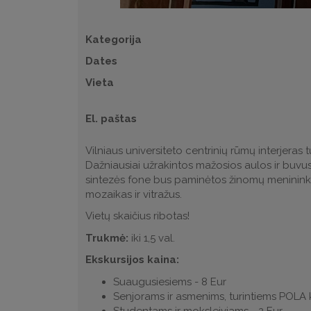
Kategorija
Dates
Vieta
El. paštas
Vilniaus universiteto centrinių rūmų interjeras 
Dažniausiai užrakintos mažosios aulos ir buvus
sintezės fone bus paminėtos žinomų menininkų A
mozaikas ir vitražus.
Vietų skaičius ribotas!
Trukmė:
iki 1,5 val.
Ekskursijos kaina:
Suaugusiesiems - 8 Eur
Senjorams ir asmenims, turintiems POLA k
Studentams ir moksleiviams - 2 Eur