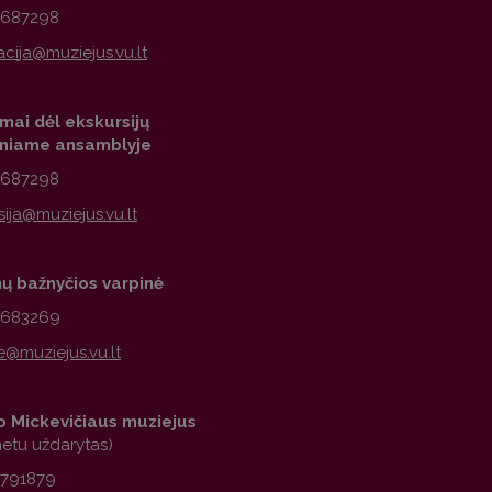
2687298
mai dėl ekskursijų
iniame ansamblyje
2687298
nų bažnyčios varpinė
1683269
 Mickevičiaus muziejus
metu uždarytas)
2791879