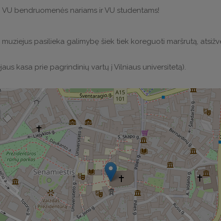
ų, VU bendruomenės nariams ir VU studentams!
i, muziejus pasilieka galimybę šiek tiek koreguoti maršrutą, atsižv
jaus kasa prie pagrindinių vartų į Vilniaus universitetą).