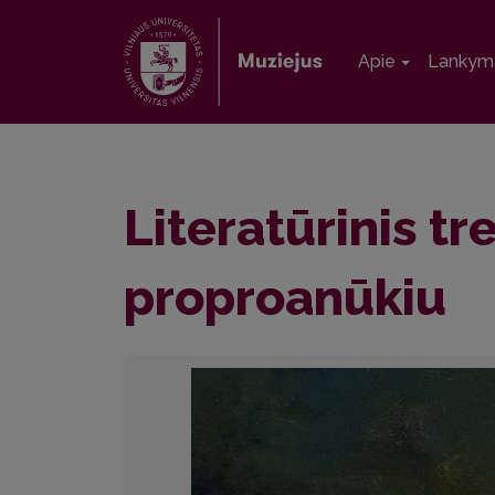
Apie
Lankym
Literatūrinis t
proproanūkiu