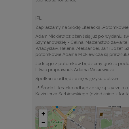
(kiemas su fontanu)).
[PL]
Zapraszamy na Środę Literacką „Potomkowie
Adam Mickiewicz ożenił się już po wydaniu sw
Szymanowskiej - Celina. Małżeństwo zawarte 22 
Władysław, Helena, Aleksander, Jan i Józef. Sz
potomkowie Adama Mickiewicza są prawnukami 
Jednego z potomków będziemy gościć podczas 
Litwie praprawnuk Adama Mickiewicza.
Spotkanie odbędzie się w języku polskim.
📍 Środa Literacka odbędzie się 14 stycznia o
Kazimierza Sarbiewskiego (dziedziniec z fonta
+
−