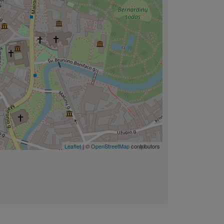
Leaflet
| ©
OpenStreetMap
contributors