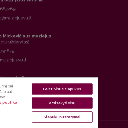
1683269
 Mickevičiaus muziejus
metu uždarytas)
2791879
observatorija
rinį bei
6776979
Leisti visus slapukus
Taip pat
savo
 politika
Atsisakyti visų
Slapukų nustatymai