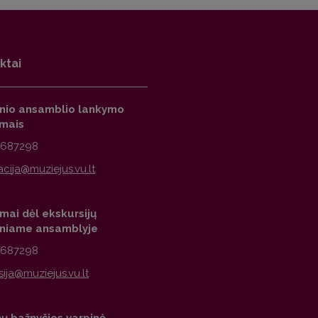
ktai
inio ansamblio lankymo
imais
2687298
mai dėl ekskursijų
iniame ansamblyje
2687298
nų bažnyčios varpinė