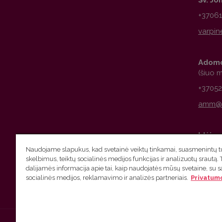
+3706
Adomo
(šiuo 
+3705
Idėjų 
Naudojame slapukus, kad svetainė veiktų tinkamai, suasmenintų tu
+3706
skelbimus, teiktų socialinės medijos funkcijas ir analizuotų srautą. 
dalijamės informacija apie tai, kaip naudojatės mūsų svetaine, su 
socialinės medijos, reklamavimo ir analizės partneriais.
Privatumo