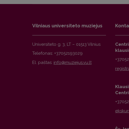
Vilniaus universiteto muziejus
Konta
Universiteto g. 3, LT – 01513 Vilnius
Centr
klaus
Telefonas: +37052193029
+3705
El. paštas:
Klausi
Centr
+3705
Šv. Jo