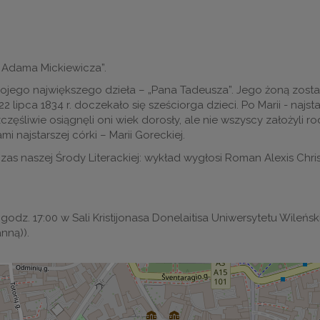
 Adama Mickiewicza”.
ojego największego dzieła – „Pana Tadeusza”. Jego żoną została
lipca 1834 r. doczekało się sześciorga dzieci. Po Marii - najstar
częśliwie osiągnęli oni wiek dorosły, ale nie wszyscy założyli 
najstarszej córki – Marii Goreckiej.
naszej Środy Literackiej: wykład wygłosi Roman Alexis Chris
 godz. 17:00 w Sali Kristijonasa Donelaitisa Uniwersytetu Wileńs
nną)).