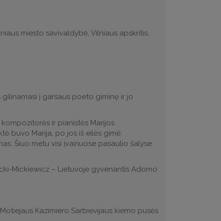
ilniaus miesto savivaldybė, Vilniaus apskritis,
 gilinamasi į garsaus poeto giminę ir jo
ompozitorės ir pianistės Marijos
ė buvo Marija, po jos iš eilės gimė:
mas. Šiuo metu visi įvairiuose pasaulio šalyse
orecki-Mickiewicz – Lietuvoje gyvenantis Adomo
s iš Motiejaus Kazimiero Sarbievijaus kiemo pusės