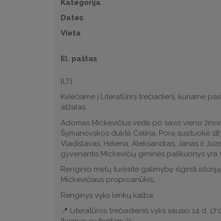
Kategorija
Dates
Vieta
El. paštas
[LT]
Kviečiame į Literatūrinį trečiadienį, kuriame p
atžalas.
Adomas Mickevičius vedė po savo vieno žinomi
Šymanovskos duktė Celina. Pora susituokė 1834 
Vladislavas, Helena, Aleksandras, Janas ir Juze
gyvenantis Mickevičių giminės palikuonys yra 
Renginio metų turėsite galimybę išgirsti istor
Mickevičiaus proproanūkis
.
Renginys vyks lenkų kalba.
📍 Literatūros trečiadienis vyks sausio 14 d. 17