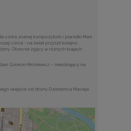
 córka znanej kompozytorki i pianistki Marii
szej córce - na świat przyszli kolejno:
rodziny. Obecnie żyjący w różnych krajach
tian Gorecki-Mickiewicz – mieszkający na
kiego (wejście od strony Dziedzińca Macieja