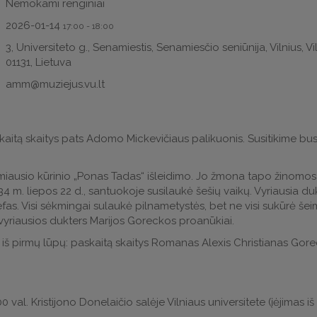
Nemokami renginiai
2026-01-14
17:00
-
18:00
3, Universiteto g., Senamiestis, Senamiesčio seniūnija, Vilnius, V
01131, Lietuva
amm@muziejus.vu.lt
askaitą skaitys pats Adomo Mickevičiaus palikuonis. Susitikime bus
ausio kūrinio „Ponas Tadas“ išleidimo. Jo žmona tapo žinomos k
m. liepos 22 d., santuokoje susilaukė šešių vaikų. Vyriausia dukt
fas. Visi sėkmingai sulaukė pilnametystės, bet ne visi sukūrė šei
vyriausios dukters Marijos Goreckos proanūkiai.
iją iš pirmų lūpų: paskaitą skaitys Romanas Alexis Christianas G
:00 val. Kristijono Donelaičio salėje Vilniaus universitete (įėjima