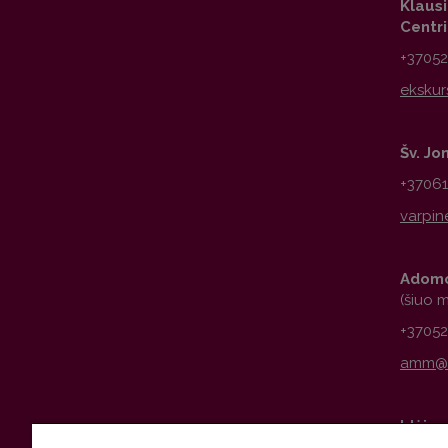
Klausi
Centr
+3705
Šv. Jo
+3706
Adomo
(šiuo 
+3705
Idėjų 