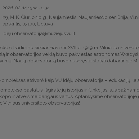
2026-02-14
13:00
-
14:30
29, M. K. Čiurlionio g., Naujamiestis, Naujamiesčio seniūnija, Viln
apskritis, 03100, Lietuva
ideju.observatorija@muziejus.vu.lt
okslo tradicijas, siekiančias dar XVIII a. 1919 m. Vilniaus universi
kslą ir observatorijos veiklą buvo pakviestas astronomas Władys
tyrimų. Naują observatoriją buvo nuspręsta statyti dabartinėje M.
 kompleksas atsivėrė kaip VU Idėjų observatorija – edukacijų, lai
lekso pastatus, išgirsite jų istorijas ir funkcijas, susipažinsime s
skopo ir atversime dangaus vartus. Aplankysime observatorijoje įs
e Vilniaus universiteto observatorijas!