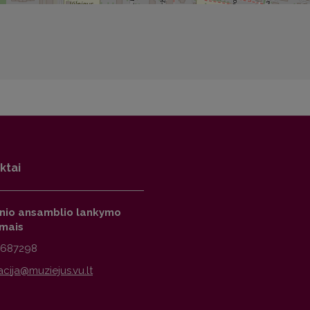
ktai
inio ansamblio lankymo
imais
2687298