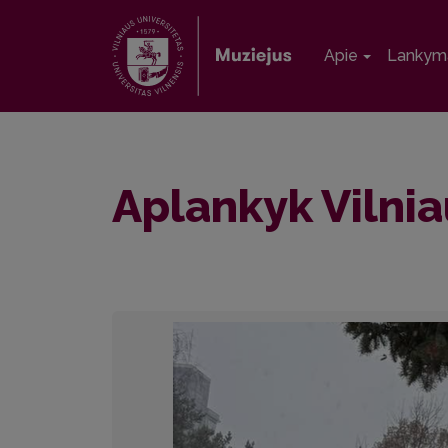
Apie
Lankym
Aplankyk Vilnia