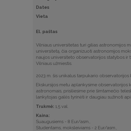
Dates
Vieta
El. paštas
Vilniaus universitetas turi gilias astronomijos m
universitetą, čia organizuoti astronomijos mo
naujos universiteto observatorijos statybos ir 
Vilniaus užmiestis.
2023 m. šis unikalus tarpukario observatorijos
Ekskursijos metu aplankysime observatorijos komp
astronomais, prisiliesime prie šimtamečio tele
lankytojas galės tyrinėti ir daugiau sužinoti api
Trukmė:
1,5 val.
Kaina:
Suaugusiems - 8 Eur/asm.,
Studentams, moksleiviams - 2 Eur/asm.,