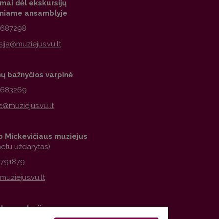
mai dėl ekskursijų
iniame ansamblyje
2687298
nų bažnyčios varpinė
1683269
 Mickevičiaus muziejus
metu uždarytas)
2791879
observatorija