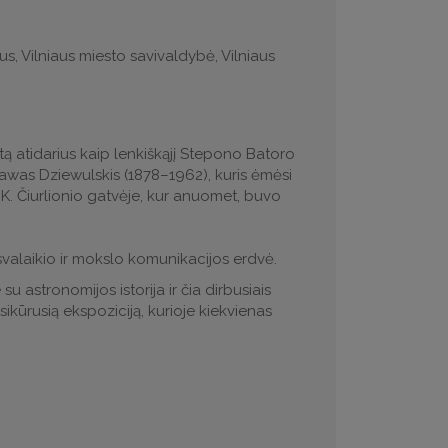
ius, Vilniaus miesto savivaldybė, Vilniaus
tetą atidarius kaip lenkiškąjį Stepono Batoro
ławas Dziewulskis (1878–1962), kuris ėmėsi
 K. Čiurlionio gatvėje, kur anuomet, buvo
svalaikio ir mokslo komunikacijos erdvė.
u astronomijos istorija ir čia dirbusiais
ikūrusią ekspoziciją, kurioje kiekvienas