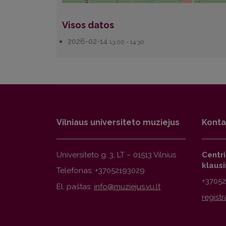
Visos datos
2026-02-14
13:00 - 14:30
Vilniaus universiteto muziejus
Konta
Universiteto g. 3, LT – 01513 Vilnius
Centr
klaus
Telefonas: +37052193029
+3705
El. paštas: