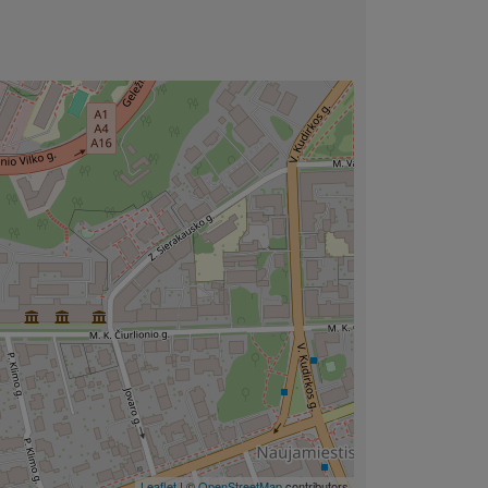
Leaflet
| ©
OpenStreetMap
contributors