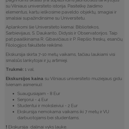
su Vilniaus universiteto istorija. Pasitelkę žaidimo
elementus, kartu ieškosime paveldo objektų, smagiai ir
smalsiai supažindinsime su Universitetu.
Aplankomi šie Universiteto kiemai: Bibliotekos,
Sarbievijaus, S. Daukanto, Didysis ir Observatorijos. Taip
pat paaiškinama R. Gibavičiaus ir P. Repšio freskų, esančių
Filologijos fakultete reikšmė.
Ekskursija skirta 7-10 metų vaikams, tačiau laukiami visi
smalsūs lankytojai ir jų artimieji.
Trukmė:
1 val.
Ekskursijos kaina
su Vilniaus universiteto muziejaus gidu
(vienam asmeniui):
Suaugusiajam - 8 Eur
Senjorui - 4 Eur
Studentui ir moksleiviui - 2 Eur
Ekskursija nemokama vaikams iki 7 metų ir VU
darbuotojams bei studentams.
❗ Ekskursija dalinai vyks lauke.