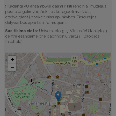
❗️ Kadangi VU ansamblyje galimi ir kiti renginiai, muziejus
pasilieka galimybę šiek tiek koreguoti maršrutą,
atsižvelgiant į pasikeitusias aplinkybes. Ekskursijos
dalyviai bus apie tai informuojami.
Susitikimo vieta:
Universiteto g. 5, Vilnius (VU lankytojų
centre esančiame prie pagrindinių vartų į Filologijos
fakultetą).
+
−