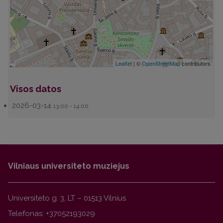
Leaflet
| ©
OpenStreetMap
contributors
Visos datos
2026-03-14
13:00 - 14:00
Vilniaus universiteto muziejus
Universiteto g. 3, LT – 01513 Vilnius
Telefonas: +37052193029