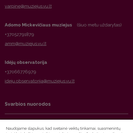
Adomo Mickevičiaus muziejus
(šiuo metu uždarytas)
+37052791879
Idėjų observatorija
+37066776979
Svarbios nuorodos
Facebook
Naudojame slapukus, kad svetainė veiktų tinkamai, suasmenintų
Instagram