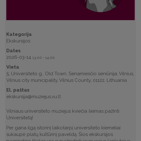
Kategorija
Ekskursijos
Dates
2026-03-14
13:00
-
14:00
Vieta
5, Universiteto g., Old Town, Senamiesčio seniūnija, Vilnius,
Vilnius city municipality, Vilnius County, 01122, Lithuania
El. paštas
ekskursija@muziejus.vu.lt
Vilniaus universiteto muziejus kviečia šeimas pažinti
Universitetą!
Per gana ilgą istorinį laikotarpį universiteto kiemeliai
sukaupė platų kultūrinį paveldą. Šios ekskursijos
pagrindinis tikslas yra supažindinti jaunuosius lankytojus