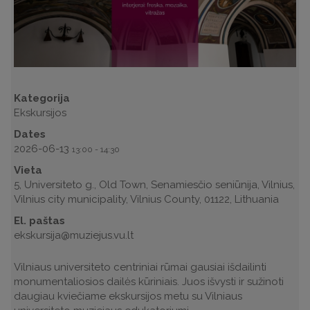
Kategorija
Ekskursijos
Dates
2026-06-13
13:00
-
14:30
Vieta
5, Universiteto g., Old Town, Senamiesčio seniūnija, Vilnius,
Vilnius city municipality, Vilnius County, 01122, Lithuania
El. paštas
ekskursija@muziejus.vu.lt
Vilniaus universiteto centriniai rūmai gausiai išdailinti
monumentaliosios dailės kūriniais. Juos išvysti ir sužinoti
daugiau kviečiame ekskursijos metu su Vilniaus