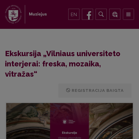
EN
Ekskursija „Vilniaus universiteto
interjerai: freska, mozaika,
vitražas“
REGISTRACIJA BAIGTA