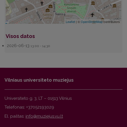
Leaflet
| ©
OpenStreetMap
contributors
Visos datos
2026-06-13
13:00 - 14:30
Vilniaus universiteto muziejus
Universiteto g. 3, LT – 01513 Vilnius
Telefonas: +37052193029
El. paštas: