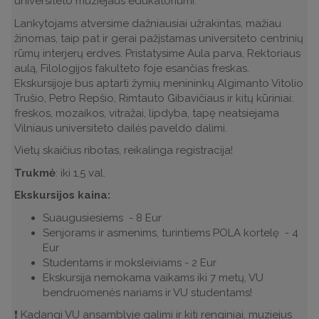
universiteto muziejaus edukatoriumi.
Lankytojams atversime dažniausiai užrakintas, mažiau
žinomas, taip pat ir gerai pažįstamas universiteto centrinių
rūmų interjerų erdves. Pristatysime Aula parva, Rektoriaus
aulą, Filologijos fakulteto foje esančias freskas.
Ekskursijoje bus aptarti žymių menininkų Algimanto Vitolio
Trušio, Petro Repšio, Rimtauto Gibavičiaus ir kitų kūriniai:
freskos, mozaikos, vitražai, lipdyba, tapę neatsiejama
Vilniaus universiteto dailės paveldo dalimi.
Vietų skaičius ribotas, reikalinga registracija!
Trukmė
: iki 1,5 val.
Ekskursijos
kaina:
Suaugusiesiems - 8 Eur
Senjorams ir asmenims, turintiems POLA kortelę - 4
Eur
Studentams ir moksleiviams - 2 Eur
Ekskursija nemokama vaikams iki 7 metų, VU
bendruomenės nariams ir VU studentams!
❗️ Kadangi VU ansamblyje galimi ir kiti renginiai, muziejus