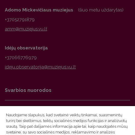
Adomo Mickevičiaus muziejus
(šiuo metu uždarytas)
+37052791879
Idėjų observatorija
+37066776979
Svarbios nuorodos
Facebook
Naudojame slapukus, kad svetainė veiktų tinkamai, suasmenintų
Instagram
turinį bei skelbimus, teiktų socialinės medijos funkcijas ir analizuotų
srautą. Taip pat dalijamės informacija apie tai, kaip naudojatės mūsų
Suvenyrai
svetaine, su savo socialinės medijos, reklamavimo ir analizės