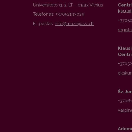
Universiteto g. 3, LT – 01513 Vilnius
Centr
klaus
Telefonas: +37052193029
+3705
El. paštas:
Klausi
Centr
+3705
Šv. Jo
+3706
Adomo