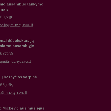
inio ansamblio lankymo
imais
2687298
mai dėl ekskursijų
iniame ansamblyje
2687298
nų bažnyčios varpinė
1683269
 Mickevičiaus muziejus