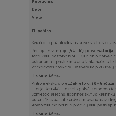
Kategorija
Date
Vieta
El. paštas
Kviečiame pažinti Vilniaus universiteto istoriją 
Pirmoje ekskursijoje
„VU Idėjų observatorija - 
tarpukariu pastatytus M. K. Čiurlionio gatvėje e
astronomais, prisiliesime prie šimtamečio tele
kompleksas pasikeitė - atsivėrė kaip VU Idėjų 
Trukmė
: 1,5 val.
Antroje ekskursijoje
„Zakreto g. 15 - (ne)užmi
istorija. Jau XIX a. to meto gatvėje pradeda f
užmiesčio areštinė, ligoninės skyrius, karini
autentiškas pastato erdves, menančias skirtinga
Anatomikume bei nuo praeivių akių pasislėpu
Trukmė
: 1,5 val.