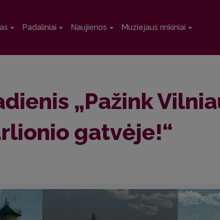
as
Padaliniai
Naujienos
Muziejaus rinkiniai
adienis „Pažink Vilnia
urlionio gatvėje!“