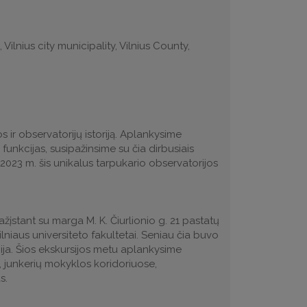
 Vilnius city municipality, Vilnius County,
 ir observatorijų istoriją. Aplankysime
 funkcijas, susipažinsime su čia dirbusiais
2023 m. šis unikalus tarpukario observatorijos
pažįstant su marga M. K. Čiurlionio g. 21 pastatų
niaus universiteto fakultetai. Seniau čia buvo
ija. Šios ekskursijos metu aplankysime
e, junkerių mokyklos koridoriuose,
s.