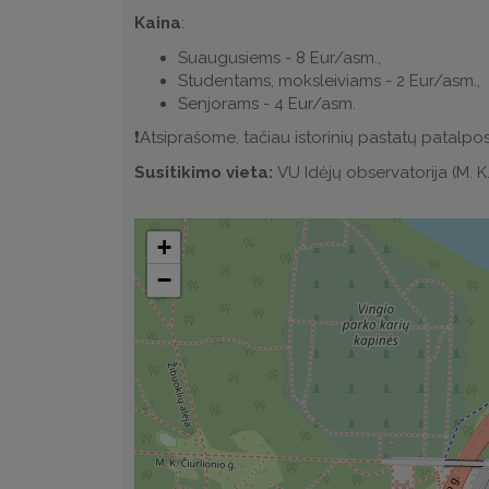
Kaina
:
Suaugusiems - 8 Eur/asm.,
Studentams, moksleiviams - 2 Eur/asm.,
Senjorams - 4 Eur/asm.
❗️Atsiprašome, tačiau istorinių pastatų patalpos
Susitikimo vieta:
VU Idėjų observatorija (M. K.
+
−