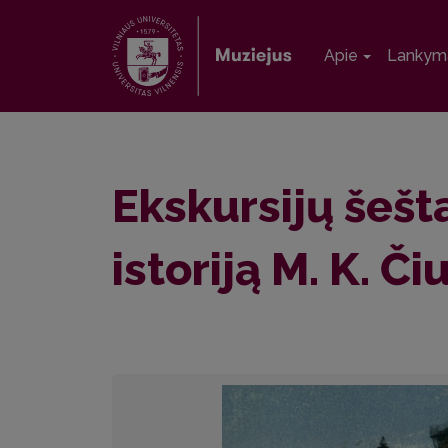
Apie
Lankym
Ekskursijų šešt
istoriją M. K. Či