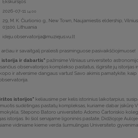
Ekskursijos
2026-07-11
14:00
29, M. K. Čiurlionio g., New Town, Naujamiestis eldership, Vilnius,
03100, Lithuania
ideju.observatorija@muziejus.vu.lt
iš arčiau ir savaitgalį praleisti prasminguose pasivaikščiojimuose!
istorija ir dabartis"
pažinsime Vilniaus universiteto astronomijos
sančius observatorijos komplekso pastatus, išgirsite jų istorijas ir
skopo ir atversime dangaus vartus! Savo akimis pamatykite, kaip 
observatorija.
rštos istorijos"
keliausime per kelis istorinius laikotarpius, susi
ormuotis sudėtingas pastatų kompleksas, kuriame dabar įsikūrę Vil
nkų mokykla, Stepono Batoro universiteto Adomo Čartoriskio koleg
s istorijas. Iki šiol senajame ligoninės pastate, Didžiojoje Auloj
siame vidiniame kieme verda šurmulingas Universiteto gyvenima