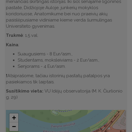
menančias skirtingas istorijas. Iki šiol senajame ligoninės
pastate, Didžiojoje Auloje, junkerių mokyklos
koridoriuose, Anatomikume bei nuo praeivių akių
pasislėpusiame vidiniame kieme verda šurmulingas
Universiteto gyvenimas.
Trukmė
: 1,5 val.
Kaina
:
Suaugusiems - 8 Eur/asm.,
Studentams, moksleiviams - 2 Eur/asm.,
Senjorams - 4 Eur/asm.
❗️Atsiprašome, tačiau istorinių pastatų patalpos yra
pasiekiamos tik laiptais.
Susitikimo vieta:
VU Idėjų observatorija (M. K. Čiurlionio
g. 29)
+
−