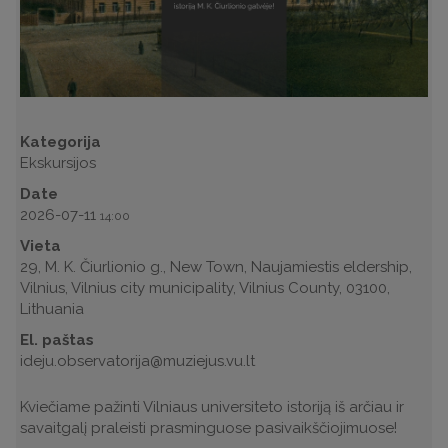
Kategorija
Ekskursijos
Date
2026-07-11
14:00
Vieta
29, M. K. Čiurlionio g., New Town, Naujamiestis eldership,
Vilnius, Vilnius city municipality, Vilnius County, 03100,
Lithuania
El. paštas
ideju.observatorija@muziejus.vu.lt
Kviečiame pažinti Vilniaus universiteto istoriją iš arčiau ir
savaitgalį praleisti prasminguose pasivaikščiojimuose!