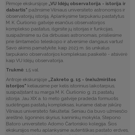
Pirmoje ekskursijoje
„VU Idėjų observatorija - istorija ir
dabartis"
pažinsime Vilniaus universiteto astronomijos ir
observatorijų istoriją. Aplankysime tarpukariu pastatytus
M. K. Čiurlionio gatvėje esančius observatorijos
komplekso pastatus, išgirsite jų istorijas ir funkcijas,
susipažinsime su čia dirbusiais astronomais, prisiliesime
prie šimtamečio teleskopo ir atversime dangaus vartus!
Savo akimis pamatykite, kaip 2023 m. šis unikalus
tarpukario observatorijos kompleksas pasikeitė - atsivėrė
kaip VU Idėjų observatorija.
Trukmė
: 1,5 val.
Antroje ekskursijoje
„Zakreto g. 15 - (ne)užmirštos
istorijos"
keliausime per kelis istorinius laikotarpius,
susipažįstant su marga M. K. Čiurlionio g. 21 pastatų
istorija. Jau XIX a. to meto gatvėje pradeda formuotis
sudėtingas pastatų kompleksas, kuriame dabar įsikūrę
Vilniaus universiteto fakultetai. Seniau čia buvo užmiesčio
areštinė, ligoninės skyrius, karininkų mokykla, Stepono
Batoro universiteto Adomo Čartoriskio kolegija. Šios
ekskursijos metu aplankysime autentiškas pastato erdves,