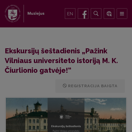
EN
Ekskursijų šeštadienis „Pažink
Vilniaus universiteto istoriją M. K.
Čiurlionio gatvėje!“
REGISTRACIJA BAIGTA