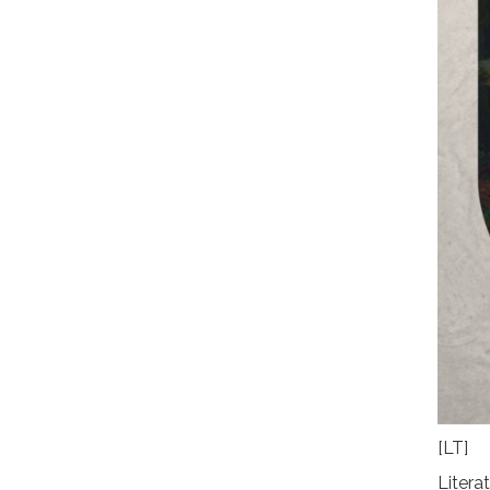
[LT]
Litera