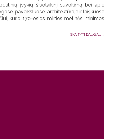
litinių įvykių šiuolaikinį suvokimą bei apie
ygose, paveiksluose, architektūroje ir laiškuose
iui, kurio 170-osios mirties metinės minimos
SKAITYTI DAUGIAU...