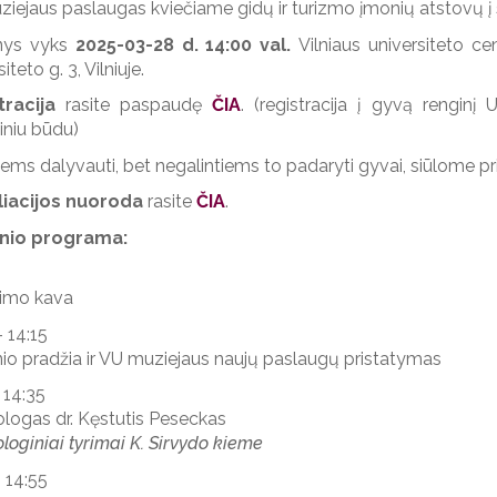
iejaus paslaugas kviečiame gidų ir turizmo įmonių atstovų į 
nys vyks
2025-03-28 d. 14:00 val.
Vilniaus universiteto c
iteto g. 3, Vilniuje.
tracija
rasite paspaudę
ČIA
. (registracija į gyvą rengin
iniu būdu)
iems dalyvauti, bet negalintiems to padaryti gyvai, siūlome pris
liacijos nuoroda
rasite
ČIA
.
nio programa:
kimo kava
- 14:15
io pradžia ir VU muziejaus naujų paslaugų pristatymas
 14:35
logas dr. Kęstutis Peseckas
loginiai tyrimai K. Sirvydo kieme
- 14:55