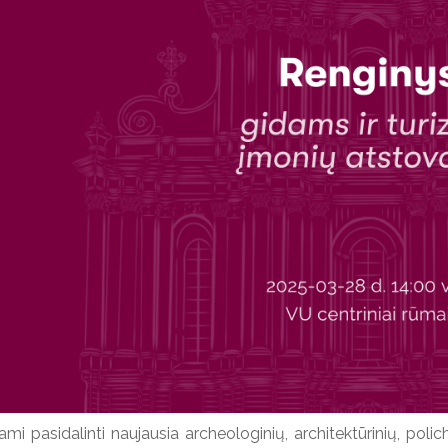
mi pasidalinti naujausia archeologinių, architektūrinių, polich