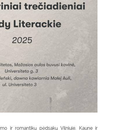
zmo ir romantikų pėdsakų Vilniuje, Kaune ir