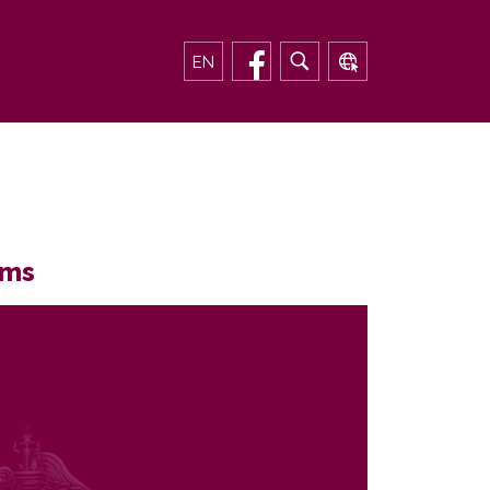
EN
ams