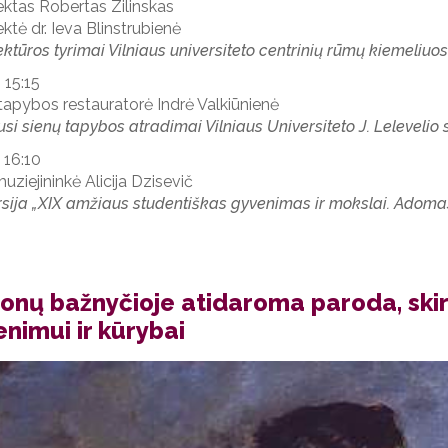
ektas Robertas Zilinskas
ektė dr. Ieva Blinstrubienė
ektūros tyrimai Vilniaus universiteto centrinių rūmų kiemeliuo
 15:15
tapybos restauratorė Indrė Valkiūnienė
si sienų tapybos atradimai Vilniaus Universiteto J. Lelevelio 
 16:10
ziejininkė Alicija Dzisevič
sija
„
XIX amžiaus studentiškas gyvenimas ir mokslai. Adoma
 Jonų bažnyčioje atidaroma paroda, sk
nimui ir kūrybai