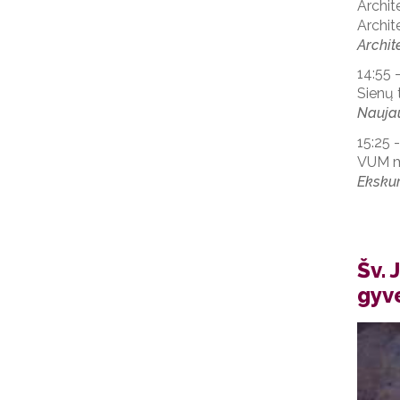
Archit
Archit
Archit
14:55 -
Sienų 
Naujau
15:25 -
VUM mu
Ekskur
Šv.
gyve