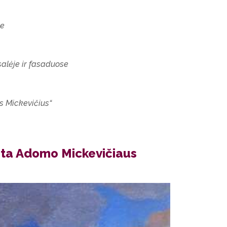
se
salėje ir fasaduose
s Mickevičius
“
irta Adomo Mickevičiaus