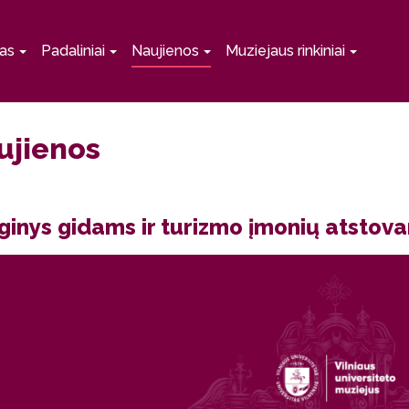
as
Padaliniai
Naujienos
Muziejaus rinkiniai
ujienos
ginys gidams ir turizmo įmonių atstov