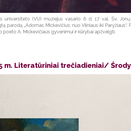
us universiteto (VU) muziejus vasario 6 d. 17 val. Šv. Jonų
tą parodą „Adomas Mickevičius: nuo Vilniaus iki Paryžiaus“. 
o poeto A. Mickevičiaus gyvenimui ir kūrybai apžvelgti.
 m. Literatūriniai trečiadieniai/ Środ