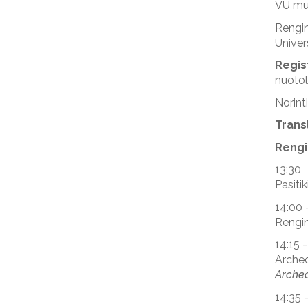
VU muz
Rengi
Univers
Regis
nuotol
Norint
Trans
Rengi
13:30
Pasiti
14:00 
Rengin
14:15 -
Archeo
Archeo
14:35 