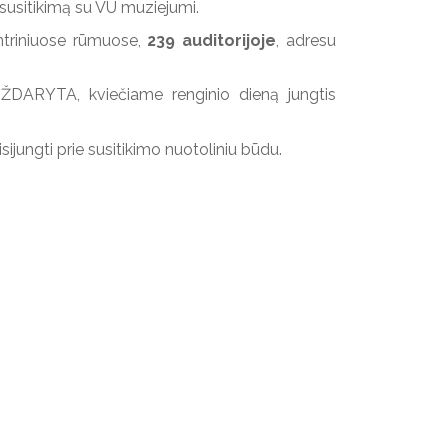
susitikimą su VU muziejumi.
entriniuose rūmuose,
239 auditorijoje
, adresu
į UŽDARYTA, kviečiame renginio dieną jungtis
ijungti prie susitikimo nuotoliniu būdu.