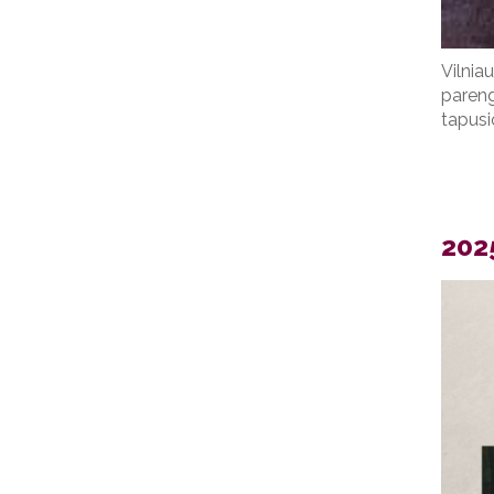
Vilnia
pareng
tapusi
2025