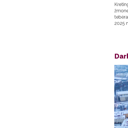
Kretin
žmones
tebėra
2025 m
Dar