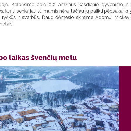
goje. Kalbėsime apie XIX amžiaus kasdienio gyvenimo ir po
, kurių seniai jau su mumis nėra, tačiau jų palikti pėdsakai kn
 ryškūs ir svarbūs. Daug dėmesio skirsime Adomui Mickevič
etais.
bo laikas švenčių metu